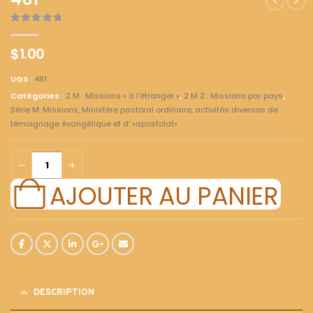
481
0
out of 5
$
1.00
UGS :
481
Catégories :
2 M : Missions « à l'étranger »
,
2 M 2 : Missions par pays
,
Série M: Missions, Ministère pastoral ordinaire, activités diverses de
témoignage évangélique et d' «apostolat»
AJOUTER AU PANIER
DESCRIPTION