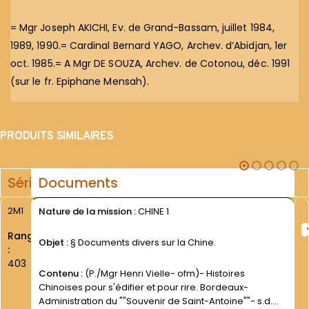
= Mgr Joseph AKICHI, Ev. de Grand-Bassam, juillet 1984,
1989, 1990.= Cardinal Bernard YAGO, Archev. d’Abidjan, 1er
oct. 1985.= A Mgr DE SOUZA, Archev. de Cotonou, déc. 1991
(sur le fr. Epiphane Mensah).
PRODUITS SIMILAIRES
Série
Documents
2M1
Nature de la mission :
CHINE 1
Rang
Objet :
§ Documents divers sur la Chine.
:
403
Contenu :
(P./Mgr Henri Vielle- ofm)- Histoires
Chinoises pour s'édifier et pour rire. Bordeaux-
Administration du ""Souvenir de Saint-Antoine""- s.d.