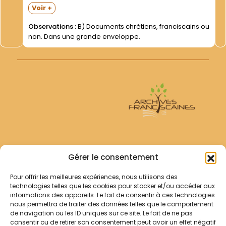
I00 p. (P. Louis-Marie Frédéric- ofm)- Le brigandage au
Voir +
Chan-ton oriental. Capture- captivité et délivrance de
S.G. Mgr Wittner et du R.P....
Observations :
B) Documents chrétiens, franciscains ou
non. Dans une grande enveloppe.
Archives Franciscaines
Gérer le consentement
Pour offrir les meilleures expériences, nous utilisons des
RECHERCHER
technologies telles que les cookies pour stocker et/ou accéder aux
Comment chercher ?
informations des appareils. Le fait de consentir à ces technologies
Les archives
nous permettra de traiter des données telles que le comportement
de navigation ou les ID uniques sur ce site. Le fait de ne pas
consentir ou de retirer son consentement peut avoir un effet négatif