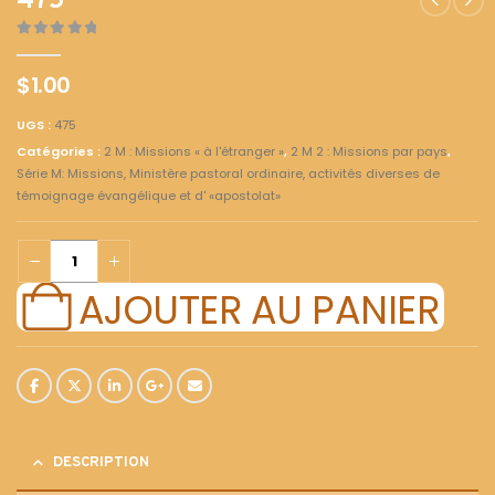
475
0
out of 5
$
1.00
UGS :
475
Catégories :
2 M : Missions « à l'étranger »
,
2 M 2 : Missions par pays
,
Série M: Missions, Ministère pastoral ordinaire, activités diverses de
témoignage évangélique et d' «apostolat»
AJOUTER AU PANIER
DESCRIPTION