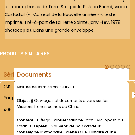
et francophones de Terre Ste, par le P. Jean Briand, Vicaire
Custodial (« »Au seuil de la Nouvelle année » », texte
imprimé, tiré-à-part de La Terre Sainte, janv.-fév. 1978;
photocopie). Dans une grande enveloppe.
PRODUITS SIMILAIRES
Série
Documents
2M1
Nature de la mission :
CHINE 1
Rang
Objet :
§ Ouvrages et documents divers sur les
:
Missions franciscaines de Chine.
406
Contenu :
P./Mgr. Gabriel Maurice- ofm- Vic. Apost. du
Chan-si septen.- Souvenir de Sa Grandeur
Monseigneur Athanase Goette O.F.N. Histoire d'une