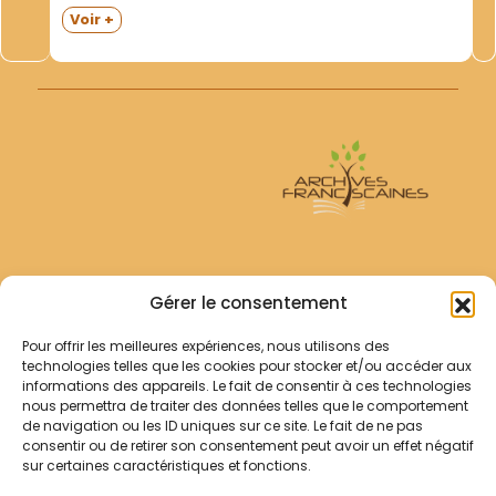
Mission franciscaine...Sans adresse typographique-
Voir +
s.d. 123 + 44 p. Relié demi-toile noire. P. Bernward H.
Willeke- ofm- The Franciscan Foundation in...
Archives Franciscaines
Gérer le consentement
Pour offrir les meilleures expériences, nous utilisons des
RECHERCHER
technologies telles que les cookies pour stocker et/ou accéder aux
Comment chercher ?
informations des appareils. Le fait de consentir à ces technologies
Les archives
nous permettra de traiter des données telles que le comportement
de navigation ou les ID uniques sur ce site. Le fait de ne pas
consentir ou de retirer son consentement peut avoir un effet négatif
Notre démarche
sur certaines caractéristiques et fonctions.
Les bibliothèques