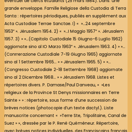
éventuel de clercs étudiants (25 mars 1984). Dans: une
grande enveloppe. Famille Religiose della Custodia di Terra
Santa : répertoires périodiques, publiés en supplément aux
Acta Custodiae Terrae Sanctae. I) « »…24 septembre
1953″ ». Jérusalem 1954. 2) « »…I Maggio 1957″ ». Jérusalem
1957. 3) » »…(Capitolo Custodiale 15 Giugno-6 Luglio 1962)
aggiornate sino al IO Marzo 1963″ ». Jérusalem 1963. 4) » »…
(Conrrerazione Custodiale 7-19 Giugno 1965) aggiornate
sino al 1 Settembre 1965… » » Jérusalem 1965. 5) » »…
(Congresso Custodiale 2-18 Settembre 1968) aggiornate
sino al 2 Dicembre 1968… » » Jérusalem 1968. Listes et
répertoires divers. P. Damase/Paul Danveau, « »Les
religieux de la Province St Denys missionnaires en Terre
Sainte » » : répertoire, sous forme d’une succession de
brèves notices (photocopie d’un texte dactyl.). Liste
manuscrite concernant « »Terre Ste, Tripolitaine, Canal de
Suez » », dressée par le P. René Quéméneur. Répertoire,
avec brèves notices individuelles, des Franciscains français