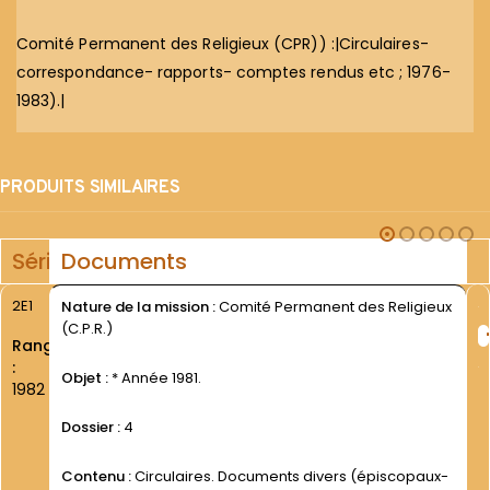
Comité Permanent des Religieux (CPR)) :|Circulaires-
correspondance- rapports- comptes rendus etc ; 1976-
1983).|
PRODUITS SIMILAIRES
Série
Documents
2E1
Nature de la mission :
Comité Permanent des Religieux
(C.P.R.)
Rang
:
Objet :
* Année 1981.
1982
Dossier :
4
Contenu :
Circulaires. Documents divers (épiscopaux-