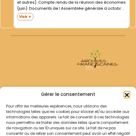
et autres). Compte rendu de la réunion des économes
(juin). Documents de l Assemblée générale d octobre.
Enquête sur les ""ressources des membres de l Union
Voir +
(7. des Supérieurs Majeurs -7- au 31 déc. 1981"" (nov.)....
Archives Franciscaines
Gérer le consentement
Pour offrir les meilleures expériences, nous utilisons des
RECHERCHER
technologies telles que les cookies pour stocker et/ou accéder aux
Comment chercher ?
informations des appareils. Le fait de consentir à ces technologies
Les archives
nous permettra de traiter des données telles que le comportement
de navigation ou les ID uniques sur ce site. Le fait de ne pas
consentir ou de retirer son consentement peut avoir un effet négatif