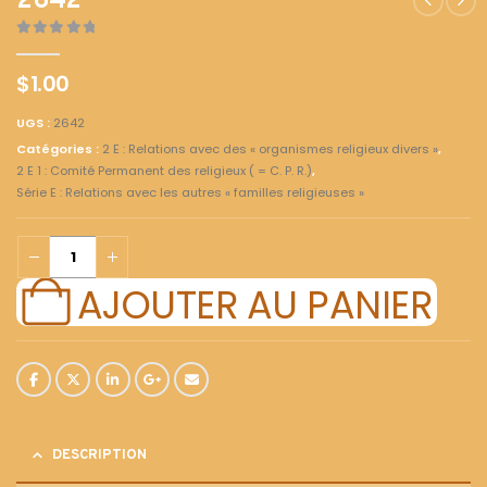
2642
0
out of 5
$
1.00
UGS :
2642
Catégories :
2 E : Relations avec des « organismes religieux divers »
,
2 E 1 : Comité Permanent des religieux ( = C. P. R.)
,
Série E : Relations avec les autres « familles religieuses »
AJOUTER AU PANIER
DESCRIPTION