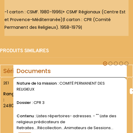
-1 carton : CSMF. 1980-1996|+ CSMF Régionaux (Centre Est
et Provence-Méditerranée)|1 carton : CPR (Comité
Permanent des Religieux). 1958-1979|
PRODUITS SIMILAIRES
Série
Documents
2E1
Nature de la mission :
COMITÉ PERMANENT DES
RELIGIEUX
Rang
:
Dossier :
CPR 3
2480
Contenu :
Listes répertoires- adresses. - "" Liste des
religieux prédicateurs de
Retraites....Récollection...Animateurs de Sessions