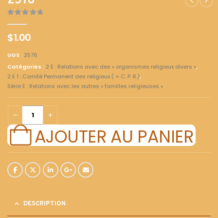
2576
0
out of 5
$
1.00
UGS :
2576
Catégories :
2 E : Relations avec des « organismes religieux divers »
,
2 E 1 : Comité Permanent des religieux ( = C. P. R.)
,
Série E : Relations avec les autres « familles religieuses »
AJOUTER AU PANIER
DESCRIPTION