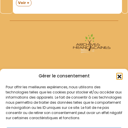
Sacerdotales "". 1961. C.P.R.- Doc 10/61. - "" Comité
Voir +
Permanent des Religieux et Délégués Régionaux ""- 1er
janvier 1971. Supérieur Majeur responsable de la liaison
avec l...
Archives Franciscaines
Gérer le consentement
Pour offrir les meilleures expériences, nous utilisons des
RECHERCHER
technologies telles que les cookies pour stocker et/ou accéder aux
Comment chercher ?
informations des appareils. Le fait de consentir à ces technologies
Les archives
nous permettra de traiter des données telles que le comportement
de navigation ou les ID uniques sur ce site. Le fait de ne pas
consentir ou de retirer son consentement peut avoir un effet négatif
Notre démarche
sur certaines caractéristiques et fonctions.
Les bibliothèques