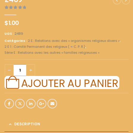
2489
0
out of 5
$
1.00
UGS :
2489
Catégories :
2 E : Relations avec des « organismes religieux divers »
,
2 E 1 : Comité Permanent des religieux ( = C. P. R.)
,
Série E : Relations avec les autres « familles religieuses »
AJOUTER AU PANIER
DESCRIPTION