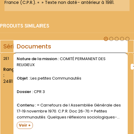
France (C.P.R.). « » Texte non daté- antérieur à 1981.
PRODUITS SIMILAIRES
Série
Documents
2E1
Nature de la mission :
COMITÉ PERMANENT DES
RELIGIEUX
Rang
:
Objet :
Les petites Communautés
2481
Dossier :
CPR 3
Contenu :
= Carrefours de l Assemblée Générale des
17-19 novembre 1970. C.P.R. Doc 26-70.= Petites
communautés. Quelques réflexions sociologiques-
par frère Jean-Vianney DELALANDE- ofm . "" Première
Voir +
rédaction ""- 24 février 1971= Petites communautés "".