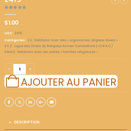
2475
0
out of 5
$
1.00
UGS :
2475
Catégories :
2 E : Relations avec des « organismes religieux divers »
,
2 E 2 : Ligue des Droits du Religieux Ancien Combattant (=D.R.A.C.)
,
Série E : Relations avec les autres « familles religieuses »
AJOUTER AU PANIER
DESCRIPTION