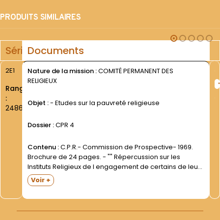
PRODUITS SIMILAIRES
Série
Documents
2E1
Nature de la mission :
COMITÉ PERMANENT DES
RELIGIEUX
Rang
:
Objet :
- Etudes sur la pauvreté religieuse
2486
Dossier :
CPR 4
Contenu :
C.P.R.- Commission de Prospective- 1969.
Brochure de 24 pages. - "" Répercussion sur les
Instituts Religieux de l engagement de certains de leurs
membres dans le travail "". Présentation et résultats
Voir +
des carrefours- Assemblée Générale des 17-19
novembre 1970. -...