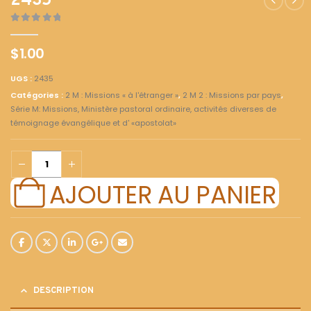
2435
0
out of 5
$
1.00
UGS :
2435
Catégories :
2 M : Missions « à l'étranger »
,
2 M 2 : Missions par pays
,
Série M: Missions, Ministère pastoral ordinaire, activités diverses de
témoignage évangélique et d' «apostolat»
AJOUTER AU PANIER
DESCRIPTION