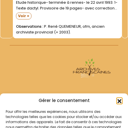
Etude historique- terminée à rennes- le 22 avril 1993. 1-
Texte dactyl. Provisoire de 19 pages- avec corrections
manuscrites. 2- Texte imprimé définitif de 16 pages-
Voir +
avec couverture verte. Documents trouvés dans les
papiers...
Observations :
P. René QUEMENEUR, ofm, ancien
archiviste provincial (+ 2003).
Archives Franciscaines
Gérer le consentement
Pour offrir les meilleures expériences, nous utilisons des
RECHERCHER
technologies telles que les cookies pour stocker et/ou accéder aux
Comment chercher ?
informations des appareils. Le fait de consentir à ces technologies
Les archives
nous permettra de traiter des données telles que le comportement