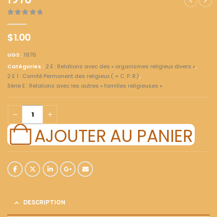
1976
0
out of 5
$
1.00
UGS :
1976
Catégories :
2 E : Relations avec des « organismes religieux divers »
,
2 E 1 : Comité Permanent des religieux ( = C. P. R.)
,
Série E : Relations avec les autres « familles religieuses »
AJOUTER AU PANIER
DESCRIPTION