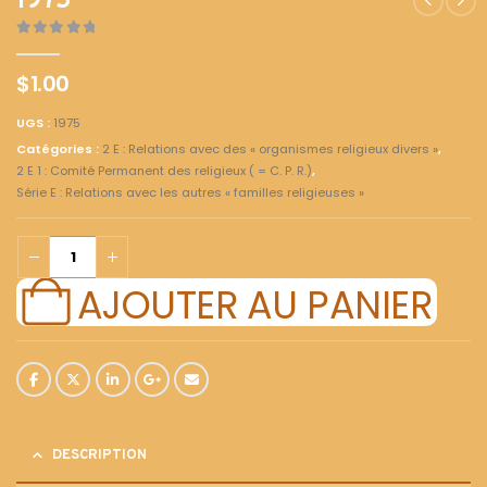
1975
0
out of 5
$
1.00
UGS :
1975
Catégories :
2 E : Relations avec des « organismes religieux divers »
,
2 E 1 : Comité Permanent des religieux ( = C. P. R.)
,
Série E : Relations avec les autres « familles religieuses »
AJOUTER AU PANIER
DESCRIPTION