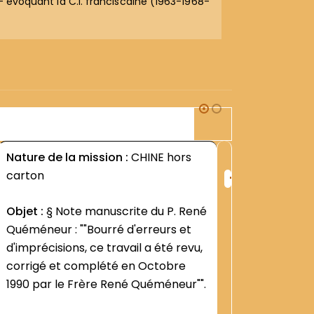
s- évoquant la C.I. franciscaine (1963-1968-
2M1
Nature de la mission :
CHINE hors
Nature d
+
carton
ng
Rang
Objet :
§
:
Objet :
§ Note manuscrite du P. René
régime 
422
Quéméneur : ""Bourré d'erreurs et
Contenu
d'imprécisions, ce travail a été revu,
en Chine
corrigé et complété en Octobre
historiq
1990 par le Frère René Quéméneur"".
avril 199
Voir +