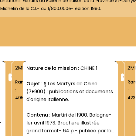
ntations. Extraits du Bulletin de liaison de la Province St-Deny
ichelin de la C.1.- au 1/800.000e- édition 1990.
2M1
2M1
Nature de la mission :
CHINE 1
+
+
Rang
Ra
Objet :
§ Les Martyrs de Chine
:
:
(7E900) : publications et documents
405
423
d'origine italienne.
Contenu :
Martiri del 1900. Bologne-
-
Ier avril 1973. Brochure illustrée
grand format- 64 p.- publiée par la