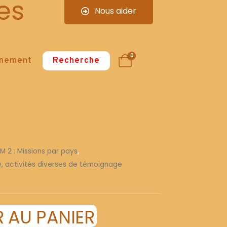
es
Nous aider
0
nnement
Recherche
 M 2 : Missions par pays
,
re, activités diverses de témoignage
 AU PANIER