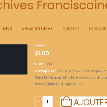
1880
chives Franciscain
Blog
Lieux d’études
Contact
Fonctio
1880
0
out of 5
$
1.00
UGS :
1880
Catégories :
2 M : Missions « à l'étranger »
,
2
Série M: Missions, Ministère pastoral ordinai
évangélique et d' «apostolat»
AJOUTER