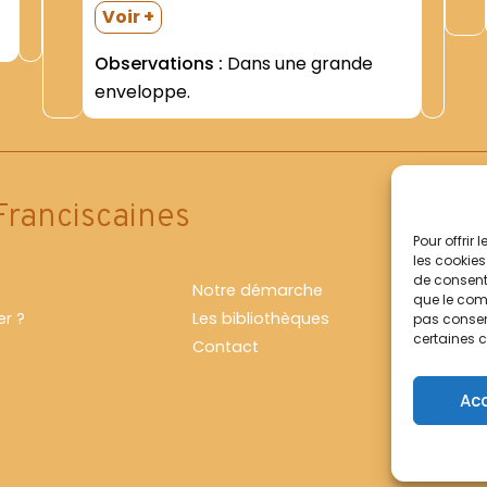
.
province franciscaine italienne du
Voir +
Christ-Roi (Emilie). - Documents
Observations :
Dans une grande
émanant probablement de la
enveloppe.
rrovince susdite-concernant ""I
Nartiri Francescani dello Shansi (+
1900)""- notamment le Bx...
Franciscaines
Pour offrir
les cookies
de consenti
Notre démarche
que le comp
r ?
Les bibliothèques
pas consent
certaines c
Contact
Ac