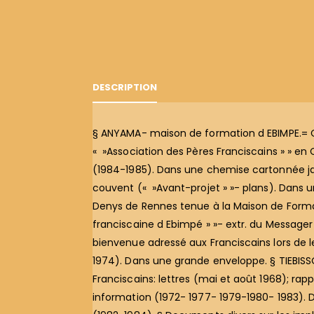
DESCRIPTION
§ ANYAMA- maison de formation d EBIMPE.= Cons
« »Association des Pères Franciscains » » en
(1984-1985). Dans une chemise cartonnée jaun
couvent (« »Avant-projet » »- plans). Dans 
Denys de Rennes tenue à la Maison de Formati
franciscaine d Ebimpé » »- extr. du Message
bienvenue adressé aux Franciscains lors de l
1974). Dans une grande enveloppe. § TIEBISSO
Franciscains: lettres (mai et août 1968); rap
information (1972- 1977- 1979-1980- 1983). D