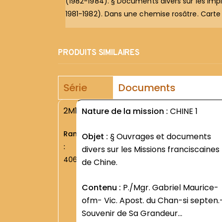
(1982-1984). § Documents divers sur les impla
1981-1982). Dans une chemise rosâtre. Carte M
PRODUITS SIMILAIRES
Série
Documents
2M1
Nature de la mission :
CHINE 1
Rang
Objet :
§ Ouvrages et documents
:
divers sur les Missions franciscaines
406
de Chine.
Contenu :
P./Mgr. Gabriel Maurice-
ofm- Vic. Apost. du Chan-si septen.
Souvenir de Sa Grandeur