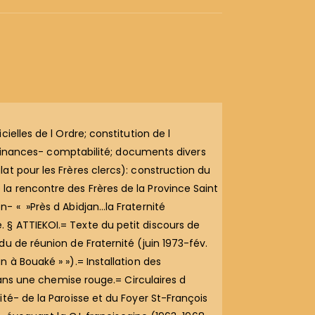
elles de l Ordre; constitution de l
; finances- comptabilité; documents divers
at pour les Frères clercs): construction du
a rencontre des Frères de la Province Saint
- « »Près d Abidjan…la Fraternité
 § ATTIEKOI.= Texte du petit discours de
u de réunion de Fraternité (juin 1973-fév.
 à Bouaké » »).= Installation des
 Dans une chemise rouge.= Circulaires d
té- de la Paroisse et du Foyer St-François