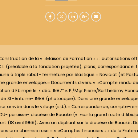
truction de la « »Maison de Formation » » : autorisations offici
 C.I. (préalable à la fondation projetée); plans; correspondance
e à triple rabat- fermeture par élastique.= Noviciat (et Postul
une grande enveloppe.= Documents divers. « »Compte rendu de l
on d Ebimpé le 7 déc. 1987″ ». P./Mgr Pierre/Barthélémy Hanrion
r de St-Antoine- 1988 (photocopie). Dans une grande enveloppe.
eur arrivée dans le village (s.d.).= Correspondance; compte-rend
U- paroisse- diocèse de Bouaké (« »sur la grand route d Abidjan
port (18 avril 1969). Avec un dépliant sur le diocèse de Bouaké.
ans une chemise rose.= « »Comptes financiers » » de la Fraterni