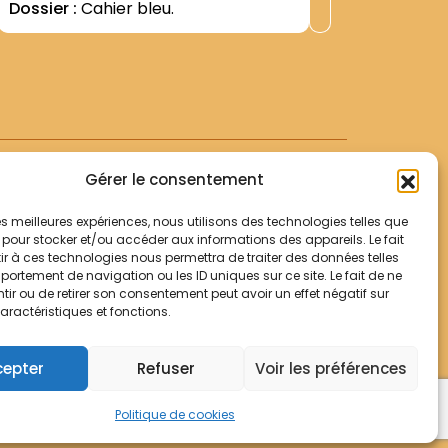
Dossier :
Cahier bleu.
de 19 pa
Observat
manuscri
ofm, anci
définitif
2003).
couvert
trouvés d
Gérer le consentement
 les meilleures expériences, nous utilisons des technologies telles que
 pour stocker et/ou accéder aux informations des appareils. Le fait
r à ces technologies nous permettra de traiter des données telles
Votre panier
ortement de navigation ou les ID uniques sur ce site. Le fait de ne
Mentions légales
ir ou de retirer son consentement peut avoir un effet négatif sur
aractéristiques et fonctions.
Politique de cookies
© Archives Franciscaines 2025
cepter
Refuser
Voir les préférences
Politique de cookies