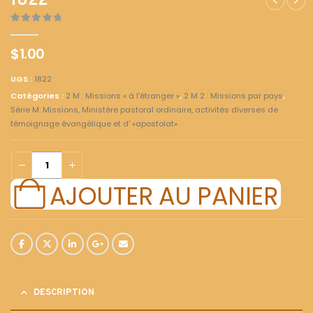
1822
0
out of 5
$
1.00
UGS :
1822
Catégories :
2 M : Missions « à l'étranger »
,
2 M 2 : Missions par pays
,
Série M: Missions, Ministère pastoral ordinaire, activités diverses de
témoignage évangélique et d' «apostolat»
AJOUTER AU PANIER
DESCRIPTION