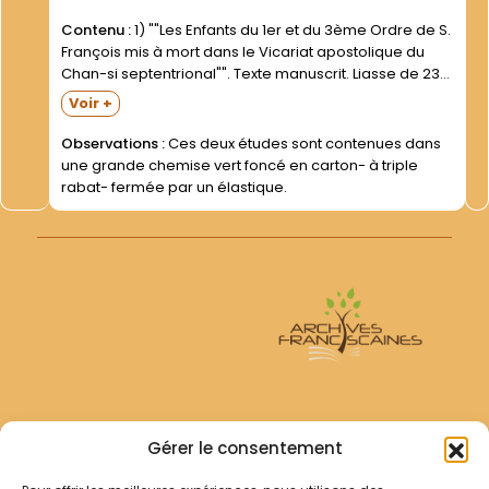
Contenu :
1) ""Les Enfants du 1er et du 3ème Ordre de S.
François mis à mort dans le Vicariat apostolique du
Chan-si septentrional"". Texte manuscrit. Liasse de 233
feuillets (texte au recto seulement)- dans une chemise
Voir +
saumon. 2) ""La Foi en...
Observations :
Ces deux études sont contenues dans
une grande chemise vert foncé en carton- à triple
rabat- fermée par un élastique.
Archives Franciscaines
Gérer le consentement