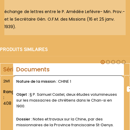
échange de lettres entre le P. Amédée Lefèvre- Min. Prov.-
et le Secrétaire Gén. O.F.M. des Missions (16 et 25 janv.
1939).
PRODUITS SIMILAIRES
Série
Documents
2M1
Nature de la mission :
CHINE 1
Rang
Objet :
§ P. Samuel Castel, deux études volumineuses
:
sur les massacres de chrétiens dans le Chan-si en
408
1900.
Dossier :
Notes et travaux sur la Chine, par des
missionnaires de la Province franciscaine St-Denys.