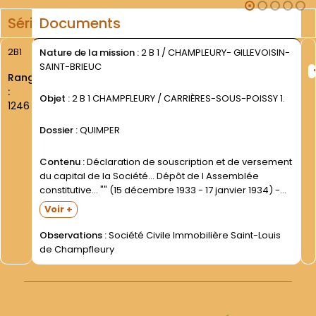
Série
Documents
2B1
Nature de la mission :
2 B 1 / CHAMPLEURY- GILLEVOISIN-
SAINT-BRIEUC
Rang
:
Objet :
2 B 1 CHAMPFLEURY / CARRIÈRES-SOUS-POISSY 1.
1246
Dossier :
QUIMPER
Contenu :
Déclaration de souscription et de versement
du capital de la Société... Dépôt de l Assemblée
constitutive... "" (15 décembre 1933 - 17 janvier 1934) -
Statuts de la Société- publiés dans Les Affiches
Voir +
versaillaises et du département de Seine-et-
Oise...-10e année- n°96-...
Observations :
Société Civile Immobilière Saint-Louis
de Champfleury