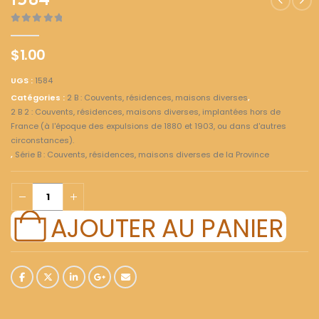
1584
0
out of 5
$
1.00
UGS :
1584
Catégories :
2 B : Couvents, résidences, maisons diverses
,
2 B 2 : Couvents, résidences, maisons diverses, implantées hors de
France (à l'époque des expulsions de 1880 et 1903, ou dans d'autres
circonstances).
,
Série B : Couvents, résidences, maisons diverses de la Province
AJOUTER AU PANIER