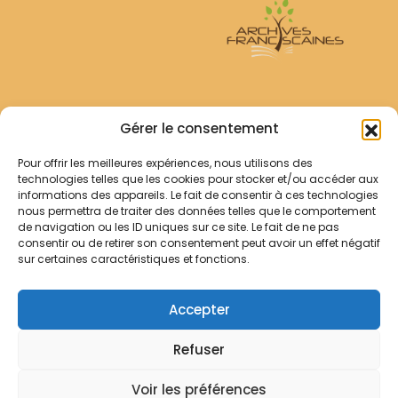
Archives Franciscaines
Gérer le consentement
Pour offrir les meilleures expériences, nous utilisons des
RECHERCHER
technologies telles que les cookies pour stocker et/ou accéder aux
Comment chercher ?
informations des appareils. Le fait de consentir à ces technologies
Les archives
nous permettra de traiter des données telles que le comportement
de navigation ou les ID uniques sur ce site. Le fait de ne pas
consentir ou de retirer son consentement peut avoir un effet négatif
Notre démarche
sur certaines caractéristiques et fonctions.
Les bibliothèques
Contact
Accepter
Votre panier
Refuser
Mentions légales
Politique de cookies
Voir les préférences