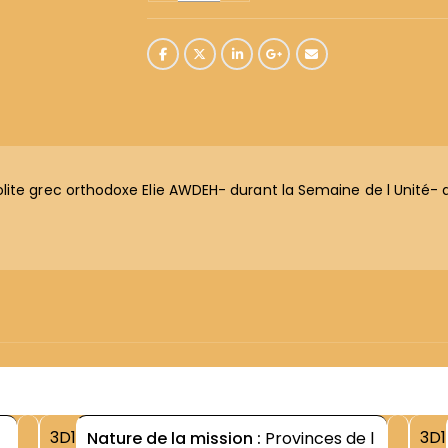
lite grec orthodoxe Elie AWDEH- durant la Semaine de l Unité- d
3D1
3D1
Nature de la mission :
Provinces de l