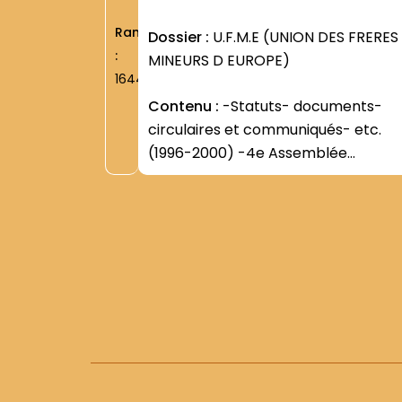
Rang
Dossier :
U.F.M.E (UNION DES FRERES
:
MINEURS D EUROPE)
1644
Contenu :
-Statuts- documents-
circulaires et communiqués- etc.
(1996-2000) -4e Assemblée
générale- Varsovie- 12-18 octobre
1998 -5e Assemblée générale-
Trogir/Split (Croatie)- 22-28
octobre 2001