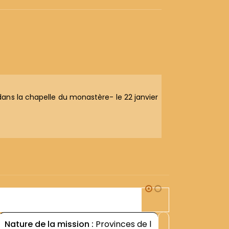
ans la chapelle du monastère- le 22 janvier
3D1
Nature de la mission :
Provinces de l
Nature d