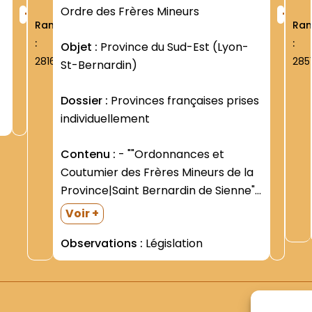
+
+
Ordre des Frères Mineurs
Rang
Ra
:
:
Objet :
Province du Sud-Est (Lyon-
2816
285
St-Bernardin)
Dossier :
Provinces françaises prises
individuellement
Contenu :
- ""Ordonnances et
Coutumier des Frères Mineurs de la
Province|Saint Bernardin de Sienne""
(s.d.; approuvés par la Curie
Voir +
Gén.|O.F.M. le 17 janvier 1948).|-
Observations :
Législation
""Statuts de la Province lyonnaise de
Saint Bernardin et des Custodies St
François de Corse et des...