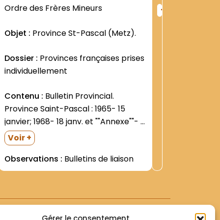
+
Ordre des Frères Mineurs
Ordre de
ng
Rang
:
Objet :
Province St-Pascal (Metz).
Objet :
P
1
2821
Dossier :
Provinces françaises prises
Dossier 
individuellement
individu
Contenu :
Bulletin Provincial.
Contenu
Province Saint-Pascal : 1965- 15
Commissa
janvier; 1968- 18 janv. et ""Annexe""- 4
Baylon"" 
avril- 13 mai- 25 juillet- 15 oct.- 15
""Statuts
Voir +
Voir +
nov.; 1971- 15 janv.- 15 mars- 15 avril-
étudiants
Observations :
Bulletins de liaison
Observat
15 juin. Dans une grande enveloppe.|
Strasbo
La vie des Frères...
de cette 
14 juillet
""Ordonn
Gérer le consentement