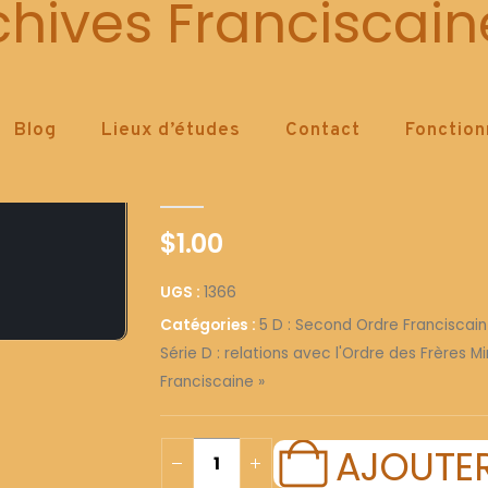
1366
chives Franciscain
Blog
Lieux d’études
Contact
Fonctio
1366
0
out of 5
$
1.00
UGS :
1366
Catégories :
5 D : Second Ordre Franciscain
Série D : relations avec l'Ordre des Frères M
Franciscaine »
AJOUTER