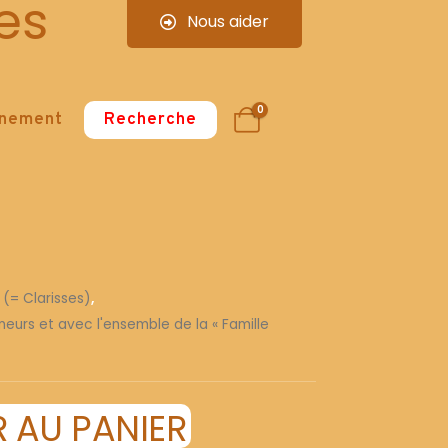
es
Nous aider
0
nnement
Recherche
 (= Clarisses)
,
ineurs et avec l'ensemble de la « Famille
 AU PANIER