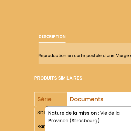
DESCRIPTION
Reproduction en carte postale d une Vierge 
PRODUITS SIMILAIRES
Série
Documents
3D1
Nature de la mission :
Vie de la
Province (Strasbourg)
Rang