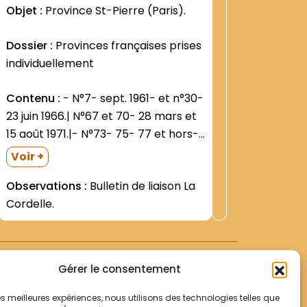
:
Objet :
Province St-Pierre (Paris).
Objet :
C
3
2542
Dossier :
Provinces françaises prises
Contenu
individuellement
(mauvais
Francisca
Contenu :
- N°7- sept. 1961- et n°30-
chemise 
Voir +
23 juin 1966.| N°67 et 70- 28 mars et
Corse. C
Observat
15 août 1971.|- N°73- 75- 77 et hors-
capitulai
série- 16 mars- 18 juin- 22 sept.- et
Chapitre
Voir +
fin 1972.| N°851 19 déc. 1973.| N°88 et
Photos|P
Observations :
Bulletin de liaison La
98- IO...
au couve
Cordelle.
Gérer le consentement
 les meilleures expériences, nous utilisons des technologies telles que