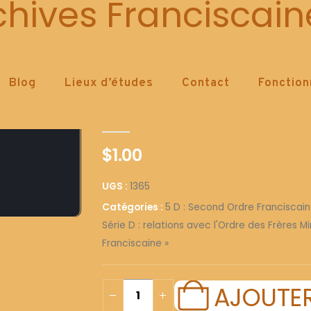
1365
chives Franciscain
Blog
Lieux d’études
Contact
Fonctio
1365
0
out of 5
$
1.00
UGS :
1365
Catégories :
5 D : Second Ordre Franciscain
Série D : relations avec l'Ordre des Frères M
Franciscaine »
AJOUTER