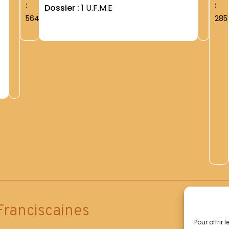
:
:
Dossier :
1 U.F.M.E
5641
285
Franciscaines
Pour offrir