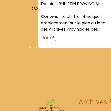
:
Dossier :
BULLETIN PROVINCIAL
2622
Contenu :
Le chiffre : N indique l
emplacement sur le plan du local
des Archives Provinciales des
anciennes Provinces Saint-Pascal /
Voir +
Strasbourg et Saint-Bernardin /
Lyon|1 |Boite 1 : 1948 à 1950 ; 1961 à
1964 ; 1964 à 1967|Boite 2...
Archives 