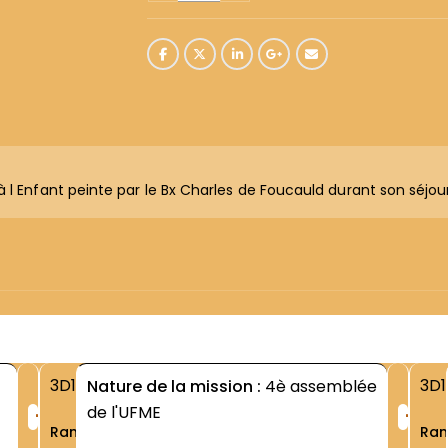
à l Enfant peinte par le Bx Charles de Foucauld durant son séj
3D1
3D1
Nature de la mission :
4è assemblée
+
+
de l'UFME
Rang
Ra