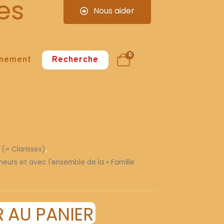
es
Nous aider
0
nnement
Recherche
 (= Clarisses)
,
ineurs et avec l'ensemble de la « Famille
 AU PANIER