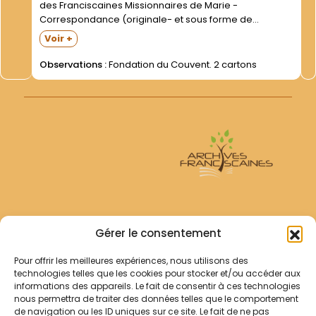
des Franciscaines Missionnaires de Marie -
Correspondance (originale- et sous forme de
copies)- actes notariés- rescrit de la Congrégation
Voir +
romaine pour la Discipline religieuse- extrait des écrits
de la Bienheureuse Marie de la Passion- notes...
Observations :
Fondation du Couvent. 2 cartons
Archives Franciscaines
Gérer le consentement
Pour offrir les meilleures expériences, nous utilisons des
RECHERCHER
technologies telles que les cookies pour stocker et/ou accéder aux
Comment chercher ?
informations des appareils. Le fait de consentir à ces technologies
Les archives
nous permettra de traiter des données telles que le comportement
de navigation ou les ID uniques sur ce site. Le fait de ne pas