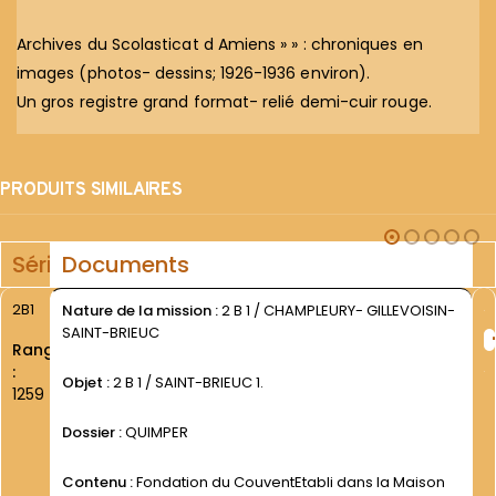
Archives du Scolasticat d Amiens » » : chroniques en
images (photos- dessins; 1926-1936 environ).
Un gros registre grand format- relié demi-cuir rouge.
PRODUITS SIMILAIRES
Série
Documents
2B1
Nature de la mission :
2 B 1 / CHAMPLEURY- GILLEVOISIN-
SAINT-BRIEUC
Rang
:
Objet :
2 B 1 / SAINT-BRIEUC 1.
1259
Dossier :
QUIMPER
Contenu :
Fondation du CouventEtabli dans la Maison