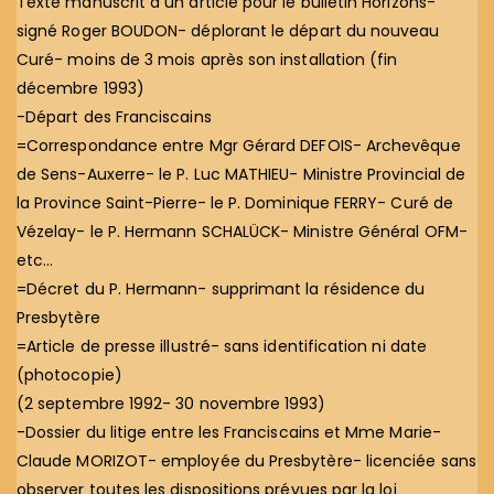
Texte manuscrit d un article pour le bulletin Horizons-
signé Roger BOUDON- déplorant le départ du nouveau
Curé- moins de 3 mois après son installation (fin
décembre 1993)
-Départ des Franciscains
=Correspondance entre Mgr Gérard DEFOIS- Archevêque
de Sens-Auxerre- le P. Luc MATHIEU- Ministre Provincial de
la Province Saint-Pierre- le P. Dominique FERRY- Curé de
Vézelay- le P. Hermann SCHALÜCK- Ministre Général OFM-
etc…
=Décret du P. Hermann- supprimant la résidence du
Presbytère
=Article de presse illustré- sans identification ni date
(photocopie)
(2 septembre 1992- 30 novembre 1993)
-Dossier du litige entre les Franciscains et Mme Marie-
Claude MORIZOT- employée du Presbytère- licenciée sans
observer toutes les dispositions prévues par la loi