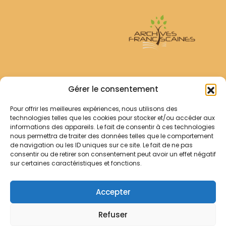
Archives Franciscaines
Gérer le consentement
Pour offrir les meilleures expériences, nous utilisons des
RECHERCHER
technologies telles que les cookies pour stocker et/ou accéder aux
Comment chercher ?
informations des appareils. Le fait de consentir à ces technologies
Les archives
nous permettra de traiter des données telles que le comportement
de navigation ou les ID uniques sur ce site. Le fait de ne pas
consentir ou de retirer son consentement peut avoir un effet négatif
Notre démarche
sur certaines caractéristiques et fonctions.
Les bibliothèques
Contact
Accepter
Votre panier
Refuser
Mentions légales