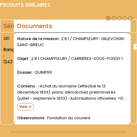
PRODUITS SIMILAIRES
Série
Documents
2B1
Nature de la mission :
2 B 1 / CHAMPLEURY- GILLEVOISIN-
SAINT-BRIEUC
Rang
:
Objet :
2 B 1 CHAMPFLEURY / CARRIÈRES-SOUS-POISSY 1.
1243
Dossier :
QUIMPER
Contenu :
-Achat du domaine (effectué le 13
décembre 1933): plans; démarches préliminaires
(juillet - septembre 1933) -Autorisations officielles: =De
l Evêque de Versailles (29 décembre 1933) =De la
Voir +
Congrégation romaine des Religieux (29 janvier 1934-
contresignée le 6 février par le...
Observations :
Fondation du couvent