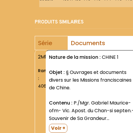
PRODUITS SIMILAIRES
Série
Documents
2M1
Nature de la mission :
CHINE 1
Rang
Objet :
§ Ouvrages et documents
:
divers sur les Missions franciscaines
406
de Chine.
Contenu :
P./Mgr. Gabriel Maurice-
ofm- Vic. Apost. du Chan-si septen.
Souvenir de Sa Grandeur
Monseigneur Athanase Goette O.F.N
Voir +