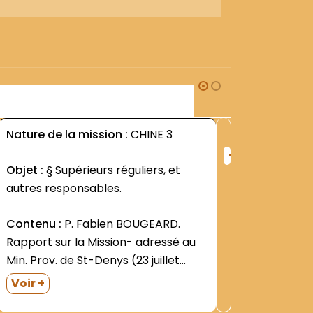
2M1
Nature de la mission :
CHINE 3
Nature d
+
ng
Rang
Objet :
§ Supérieurs réguliers, et
Objet :
§
:
autres responsables.
régime 
422
Contenu :
P. Fabien BOUGEARD.
Contenu
Rapport sur la Mission- adressé au
en Chine
Min. Prov. de St-Denys (23 juillet
historiq
1939). Lettre du P. Léonard Bello- Min.
avril 199
Voir +
Voir +
Gén. O.F.M.- relative à la nomination
de 19 pa