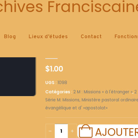
1098
chives Franciscain
Blog
Lieux d’études
Contact
Fonctio
1098
0
out of 5
$
1.00
UGS :
1098
Catégories :
2 M : Missions « à l'étranger »
,
2
Série M: Missions, Ministère pastoral ordinai
évangélique et d' «apostolat»
AJOUTER