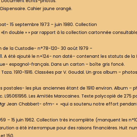
II. Document écrits-photos.
 Dispensaire. Cahier jaune orangé.
bat- 15 septembre 1973 – juin 1980. Collection
En double » » par rapport à la collection cartonnée consultable 
.
son de la Custodie- n°78-120- 30 août 1979 –
1. A été ajouté le n+124- non daté- contenant les statuts de la
ingue- espagnol-français. Dans un carton – boîte gris foncé.
aza. 1910-1916. Classées par V. Goudal. Un gros album – photos 
s postales- les plus anciennes étant de 1910 environ. Album – p
c. L95061956. Les Amitiés Marocaines. Texte polycopié de 275 p
gr Jean Chabbert- ofm- « »qui a soutenu notre effort pendant l
959 – 15 juin 1962. Collection très incomplète (manquent les n°106
 parution a été interrompue pour des raisons financières. Huit nu
et 150.