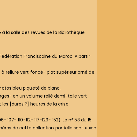
à la salle des revues de la Bibliothèque
 Fédération Franciscaine du Maroc. A partir
à reliure vert foncé- plat supérieur orné de
hotos bleu piqueté de blanc.
ages- en un volume relié demi-toile vert
es [dures ?] heures de la crise
- 107- 110-112- 117-129- 152). Le n°153 du 15
méros de cette collection partielle sont « »en