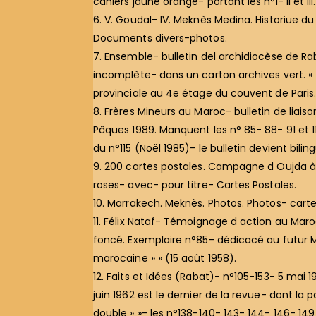
cahiers jaune orangé- portant les n°I- II et I
6. V. Goudal- IV. Meknès Medina. Historiue du
Documents divers-photos.
7. Ensemble- bulletin del archidiocèse de Ra
incomplète- dans un carton archives vert. « »
provinciale au 4e étage du couvent de Paris
8. Frères Mineurs au Maroc- bulletin de liai
Pâques 1989. Manquent les n° 85- 88- 91 et 11
du n°115 (Noël 1985)- le bulletin devient bil
9. 200 cartes postales. Campagne d Oujda à T
roses- avec- pour titre- Cartes Postales.
10. Marrakech. Meknès. Photos. Photos- carte
11. Félix Nataf- Témoignage d action au Maro
foncé. Exemplaire n°85- dédicacé au futur M
marocaine » » (15 août 1958).
12. Faits et Idées (Rabat)- n°105-153- 5 mai 1
juin 1962 est le dernier de la revue- dont la
double » »- les n°138-140- 143- 144- 146- 149 