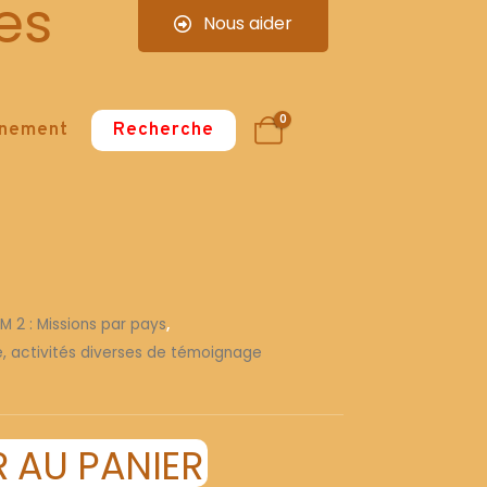
es
Nous aider
0
nnement
Recherche
 M 2 : Missions par pays
,
re, activités diverses de témoignage
 AU PANIER