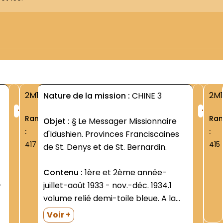
2M1
2M1
Nature de la mission :
CHINE 3
+
+
Rang
Ra
Objet :
§ Le Messager Missionnaire
:
:
d'Idushien. Provinces Franciscaines
417
415
de St. Denys et de St. Bernardin.
Contenu :
1ère et 2ème année-
-
juillet-août 1933 - nov.-déc. 1934.1
volume relié demi-toile bleue. A la
.
suite du dernier numéro : P. Venance
Voir +