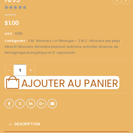
1095
0
out of 5
$
1.00
UGS :
1095
Catégories :
2 M : Missions « à l'étranger »
,
2 M 2 : Missions par pays
,
Série M: Missions, Ministère pastoral ordinaire, activités diverses de
témoignage évangélique et d' «apostolat»
AJOUTER AU PANIER
DESCRIPTION