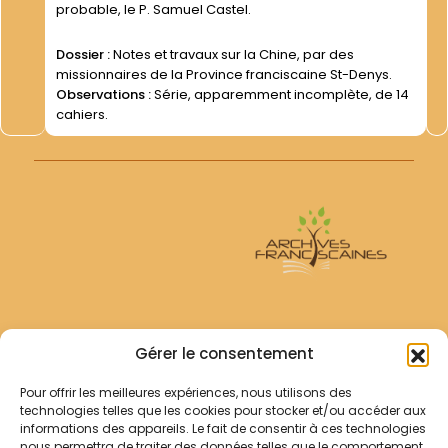
probable, le P. Samuel Castel.
Dossier :
Notes et travaux sur la Chine, par des
missionnaires de la Province franciscaine St-Denys.
Observations :
Série, apparemment incomplète, de 14
cahiers.
Archives Franciscaines
Gérer le consentement
Pour offrir les meilleures expériences, nous utilisons des
RECHERCHER
technologies telles que les cookies pour stocker et/ou accéder aux
Comment chercher ?
informations des appareils. Le fait de consentir à ces technologies
Les archives
nous permettra de traiter des données telles que le comportement