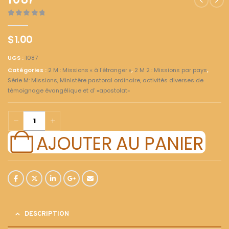
1087
0
out of 5
$
1.00
UGS :
1087
Catégories :
2 M : Missions « à l'étranger »
,
2 M 2 : Missions par pays
,
Série M: Missions, Ministère pastoral ordinaire, activités diverses de
témoignage évangélique et d' «apostolat»
AJOUTER AU PANIER
DESCRIPTION