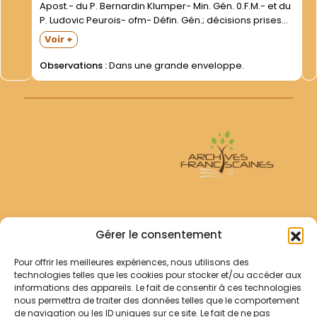
Apost.- du P. Bernardin Klumper- Min. Gén. 0.F.M.- et du
P. Ludovic Peurois- ofm- Défin. Gén.; décisions prises
par les Provinciaux français- par le Définitoire de St-
Voir +
Denys; cartes du Vicariat (2 mai 1923...
Observations :
Dans une grande enveloppe.
Archives Franciscaines
Gérer le consentement
Pour offrir les meilleures expériences, nous utilisons des
RECHERCHER
technologies telles que les cookies pour stocker et/ou accéder aux
Comment chercher ?
informations des appareils. Le fait de consentir à ces technologies
Les archives
nous permettra de traiter des données telles que le comportement
de navigation ou les ID uniques sur ce site. Le fait de ne pas