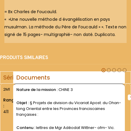
= Bx Charles de Foucauld.
« »Une nouvelle méthode d évangélisation en pays
musulman. La méthode du Père de Foucauld » ». Texte non
signé de 15 pages- multigraphié- non daté. Duplicata.
PRODUITS SIMILAIRES
Série
Documents
2M1
Nature de la mission :
CHINE 3
Rang
Objet :
§ Projets de division du Vicariat Apost. du Ohan-
:
tong Oriental entre les Provinces franciscaines
411
françaises :
Contenu :
lettres de Mgr Adéodat Wittner- ofm- Vic.