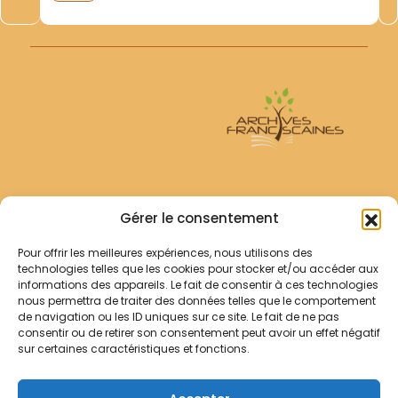
Sinarum. Cum Appendicibus. Kowlong/Hong-Kong-
Tang King Po School- s.d. (1971). Nécrologes.
Supplementum ad Necrologium Fratrum Mihchrum in...
Archives Franciscaines
Gérer le consentement
Pour offrir les meilleures expériences, nous utilisons des
RECHERCHER
technologies telles que les cookies pour stocker et/ou accéder aux
Comment chercher ?
informations des appareils. Le fait de consentir à ces technologies
Les archives
nous permettra de traiter des données telles que le comportement
de navigation ou les ID uniques sur ce site. Le fait de ne pas
consentir ou de retirer son consentement peut avoir un effet négatif
Notre démarche
sur certaines caractéristiques et fonctions.
Les bibliothèques
Contact