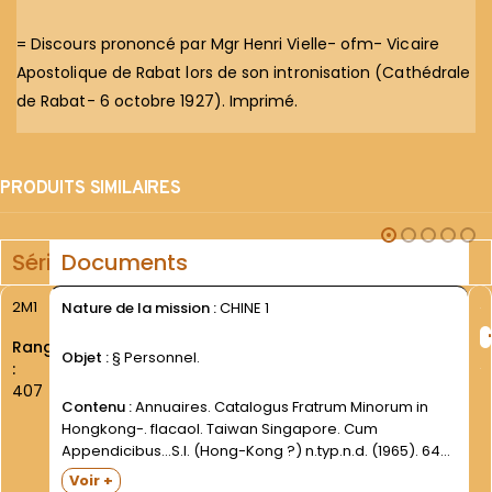
= Discours prononcé par Mgr Henri Vielle- ofm- Vicaire
Apostolique de Rabat lors de son intronisation (Cathédrale
de Rabat- 6 octobre 1927). Imprimé.
PRODUITS SIMILAIRES
Série
Documents
2M1
Nature de la mission :
CHINE 1
Rang
Objet :
§ Personnel.
:
407
Contenu :
Annuaires. Catalogus Fratrum Minorum in
Hongkong-. flacaol. Taiwan Singapore. Cum
Appendicibus...S.l. (Hong-Kong ?) n.typ.n.d. (1965). 64
p. Catalogus Fratrum Minorum. Vicariae B.M.V. Reginae
Voir +