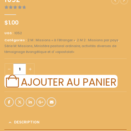
1052
0
out of 5
$
1.00
UGS :
1052
Catégories :
2 M : Missions « à l'étranger »
,
2 M 2 : Missions par pays
,
Série M: Missions, Ministère pastoral ordinaire, activités diverses de
témoignage évangélique et d' «apostolat»
AJOUTER AU PANIER
DESCRIPTION