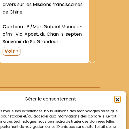
:
divers sur les Missions franciscaines
Province
410
de Chine.
territoir
Contenu :
P./Mgr. Gabriel Maurice-
Contenu
ofm- Vic. Apost. du Chan-si septen.-
Bénigne L
Souvenir de Sa Grandeur
Gabriel 
Monseigneur Athanase Goette O.F.N.
manuscri
Voir +
Voir +
Histoire d'une Mission
Amato Pa
Observat
franciscaine...Sans adresse
du Chan-
envelop
typographique- s.d. 123 + 44 p. Relié
et par le 
demi-toile noire. P. Bernward H.
Willeke- ofm- The Franciscan
Foundation in...
Gérer le consentement
 les meilleures expériences, nous utilisons des technologies telles que
 pour stocker et/ou accéder aux informations des appareils. Le fait
r à ces technologies nous permettra de traiter des données telles
Votre panier
ortement de navigation ou les ID uniques sur ce site. Le fait de ne