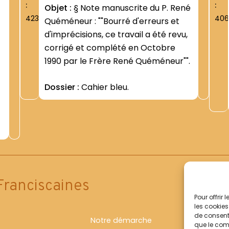
:
:
Objet :
§ Note manuscrite du P. René
423
406
Quéméneur : ""Bourré d'erreurs et
d'imprécisions, ce travail a été revu,
corrigé et complété en Octobre
1990 par le Frère René Quéméneur"".
Dossier :
Cahier bleu.
s
Franciscaines
Pour offrir
les cookies
de consenti
Notre démarche
que le comp