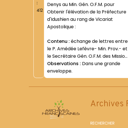
:
Denys au Min. Gén. O.F.M. pour
412
Obtenir l'élévation de la Préfecture
d'Idushien au rang de Vicariat
Apostolique :
Contenu :
échange de lettres entre
le P. Amédée Lefèvre- Min. Prov.- et
le Secrétaire Gén. O.F.M. des Mission
(16 et 25 janv. 1939).
Observations :
Dans une grande
enveloppe.
Archives 
RECHERCHER