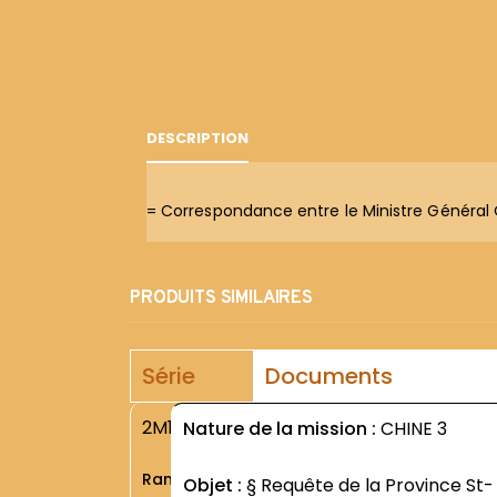
DESCRIPTION
= Correspondance entre le Ministre Général
PRODUITS SIMILAIRES
Série
Documents
2M1
Nature de la mission :
CHINE 3
Rang
Objet :
§ Requête de la Province St-