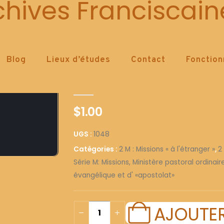
1048
chives Franciscain
Blog
Lieux d’études
Contact
Fonctio
1048
0
out of 5
$
1.00
UGS :
1048
Catégories :
2 M : Missions « à l'étranger »
,
2
Série M: Missions, Ministère pastoral ordinai
évangélique et d' «apostolat»
AJOUTER