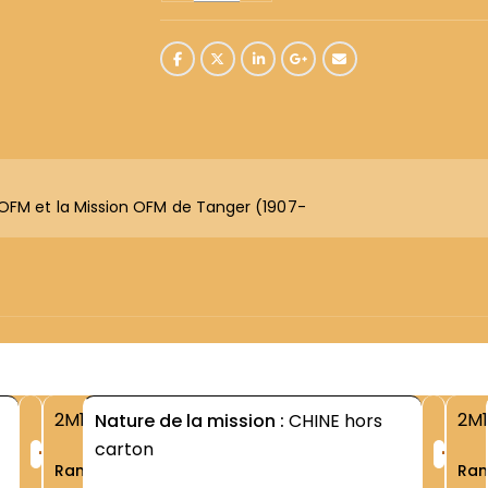
 OFM et la Mission OFM de Tanger (1907-
2M1
2M1
Nature de la mission :
CHINE hors
+
+
carton
Rang
Ra