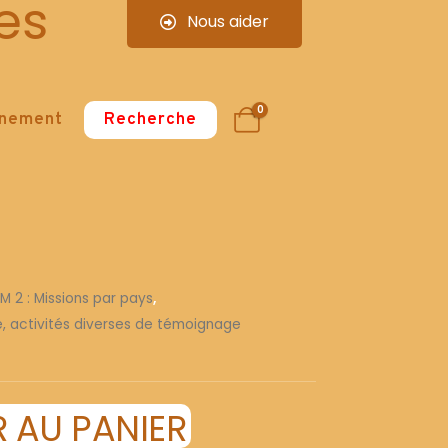
es
Nous aider
0
nnement
Recherche
 M 2 : Missions par pays
,
re, activités diverses de témoignage
 AU PANIER