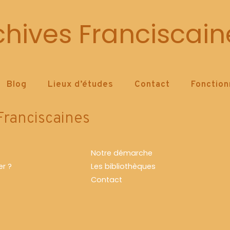
Lenoble
chives Franciscain
HOME
BLOG
TAG -
LENOBLE
for.
Blog
Lieux d’études
Contact
Fonctio
Franciscaines
Notre démarche
r ?
Les bibliothèques
Contact