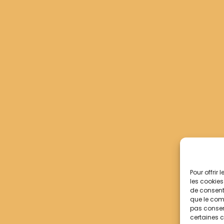
Pour offrir
les cookies
de consenti
que le comp
pas consent
certaines c