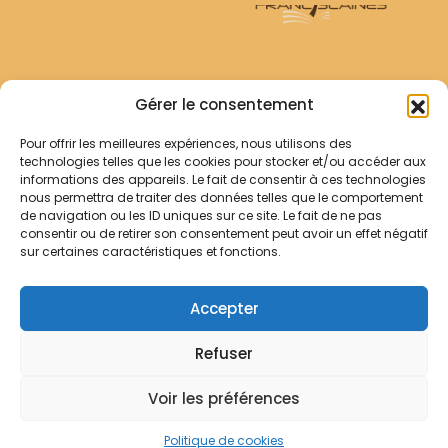
Archives Franciscaines
Gérer le consentement
Pour offrir les meilleures expériences, nous utilisons des
RECHERCHER
technologies telles que les cookies pour stocker et/ou accéder aux
Comment chercher ?
informations des appareils. Le fait de consentir à ces technologies
Les archives
nous permettra de traiter des données telles que le comportement
de navigation ou les ID uniques sur ce site. Le fait de ne pas
consentir ou de retirer son consentement peut avoir un effet négatif
Notre démarche
sur certaines caractéristiques et fonctions.
Les bibliothèques
Contact
Accepter
Votre panier
Refuser
Mentions légales
Politique de cookies
Voir les préférences
© Archives Franciscaines 2025
Politique de cookies