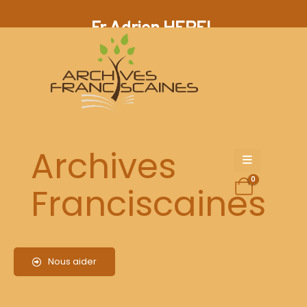
Fr Adrien HEREL
Archives
0
Franciscaines
Photo 1 : Lettre du 13 juin 1915 (carte de correspondance de la
République ) – recto
Photo 2 : Lettre du 13 juin 1915 – verso
Photo 3 : Lettre du 10 juin 1915 & enveloppe adressée à Félix
Nous aider
Landelle, Provincial de la Province St Denis/Rennes
Photo 4 : Lettre du 10 juin 1915
Photo 5 : Lettre racontant les terribles combats
Photo 6 : Lettre racontant les conditions de célébrations des