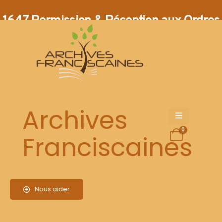
1647 Permission & Réception aux Ordres
Archives
0
Franciscaines
Le Ministre des Récollets de la Province Saint Bernardin, le P.
Marc de Broduno (1590- décédé en 1660 à Avignon), autorise
Fr. Exupère Rey, clerc de sa Province, à recourir à tout
archevêque et évêque de son choix pour la réception des ordres
Nous aider
mineurs.