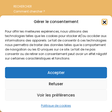
RECHERCHER
Comment chercher ?
Les archives
Gérer le consentement
Notre démarche
Pour offrir les meilleures expériences, nous utilisons des
Les bibliothèques
technologies telles que les cookies pour stocker et/ou accéder aux
Contact
informations des appareils. Le fait de consentir à ces technologies
nous permettra de traiter des données telles que le comportement
de navigation ou les ID uniques sur ce site. Le fait de ne pas
consentir ou de retirer son consentement peut avoir un effet négatif
Votre panier
sur certaines caractéristiques et fonctions.
Mentions légales
Politique de cookies
Accepter
© Archives Franciscaines 2025
Refuser
Voir les préférences
Politique de cookies