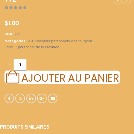
772
0
out of 5
$
1.00
UGS :
772
Catégories :
3 J : Dossiers personnels des religieux
,
Série J : personnel de la Province
AJOUTER AU PANIER
PRODUITS SIMILAIRES