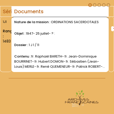
Série
Documents
1J1
Nature de la mission :
ORDINATIONS SACERDOTALES
Rang
Objet :
1947- 25 juillet- ? :
:
1483
Dossier :
1 J 1 / 11
Contenu :
fr. Raphaël BARETH- fr. Jean-Dominique
BOURRINET- fr. Hubert DOMON- fr. Sébastien (Jean-
Louis) MERLE- fr. René QUEMENEUR- fr. Patrick ROBERT-
fr. Damien VORREUX- fr. André-Jacques VRECK- fr.
Romuald WARLOP.