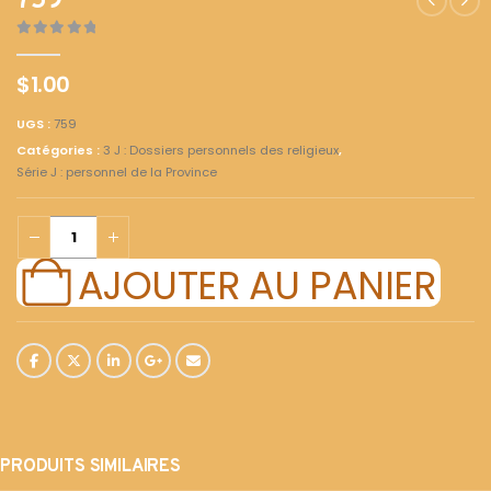
759
0
out of 5
$
1.00
UGS :
759
Catégories :
3 J : Dossiers personnels des religieux
,
Série J : personnel de la Province
AJOUTER AU PANIER
PRODUITS SIMILAIRES