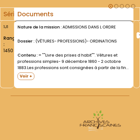
Série
Documents
1J1
Nature de la mission :
ADMISSIONS DANS L ORDRE
Rang
Dossier :
(VÊTURES- PROFESSIONS)- ORDINATIONS
:
1450
Contenu :
= ""Livre des prises d habit"". Vêtures et
professions simples- 9 décembre 1860 - 2 octobre
1883.Les professions sont consignées à partir de la fin
du registre- tête - bêche par rapport aux
Voir +
vêtures.Cahier relié- coins- portant au dos la...