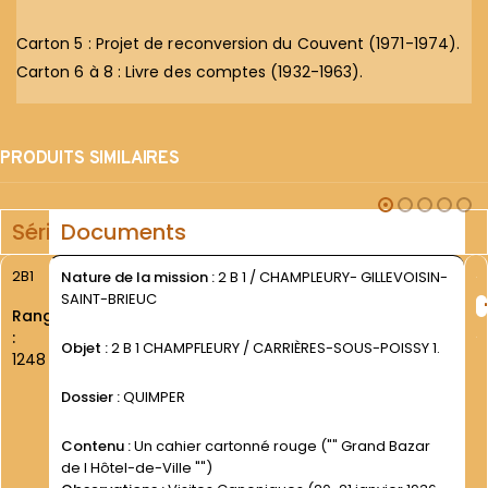
Carton 5 : Projet de reconversion du Couvent (1971-1974).
Carton 6 à 8 : Livre des comptes (1932-1963).
PRODUITS SIMILAIRES
Série
Documents
2B1
Nature de la mission :
2 B 1 / CHAMPLEURY- GILLEVOISIN-
SAINT-BRIEUC
Rang
:
Objet :
2 B 1 CHAMPFLEURY / CARRIÈRES-SOUS-POISSY 1.
1248
Dossier :
QUIMPER
Contenu :
Un cahier cartonné rouge ("" Grand Bazar
de l Hôtel-de-Ville "")