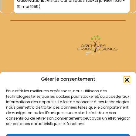
Observations :
Visites Canoniques (20-21 janvier 1936 -
15 mai 1955)
Archives Franciscaines
Gérer le consentement
Pour offrir les meilleures expériences, nous utilisons des
RECHERCHER
technologies telles que les cookies pour stocker et/ou accéder aux
Comment chercher ?
informations des appareils. Le fait de consentir à ces technologies
Les archives
nous permettra de traiter des données telles que le comportement
de navigation ou les ID uniques sur ce site. Le fait de ne pas
consentir ou de retirer son consentement peut avoir un effet négatif
Notre démarche
sur certaines caractéristiques et fonctions.
Les bibliothèques
Contact