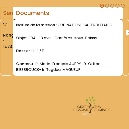
Série
Documents
1J1
Nature de la mission :
ORDINATIONS SACERDOTALES
Rang
Objet :
1941- 13 avril- Carrières-sous-Poissy :
:
1474
Dossier :
1 J 1 / 11
Contenu :
fr. Marie-François AUBRY- fr. Odilon
BIESBROUCK- fr. Tugdual MAGUEUR.