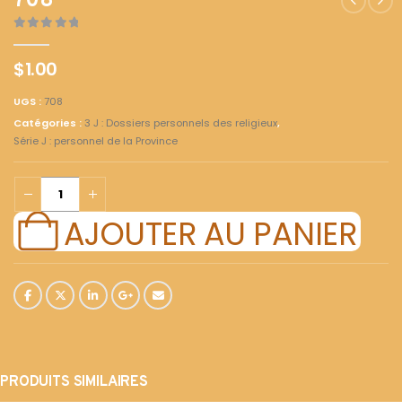
708
0
out of 5
$
1.00
UGS :
708
Catégories :
3 J : Dossiers personnels des religieux
,
Série J : personnel de la Province
AJOUTER AU PANIER
PRODUITS SIMILAIRES