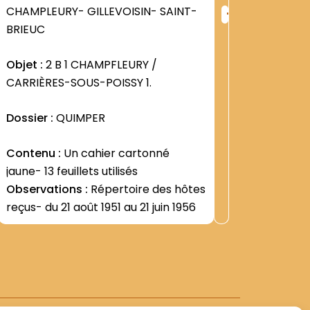
+
CHAMPLEURY- GILLEVOISIN- SAINT-
CHAMPLE
ng
Rang
BRIEUC
BRIEUC
:
9
1241
Objet :
2 B 1 CHAMPFLEURY /
Objet :
2
CARRIÈRES-SOUS-POISSY 1.
CARRIÈR
Dossier :
QUIMPER
Dossier 
Contenu :
Un cahier cartonné
Contenu
jaune- 13 feuillets utilisés
profit de
Observations :
Répertoire des hôtes
AMIFRA (
reçus- du 21 août 1951 au 21 juin 1956
Sarrette)
Observat
1986) -R
Associat
cet "" ap
du couve
mars 19