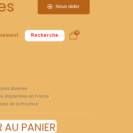
es
Nous aider
0
nnement
Recherche
isons diverses
,
ses, implantées en France
,
rses de la Province
 AU PANIER