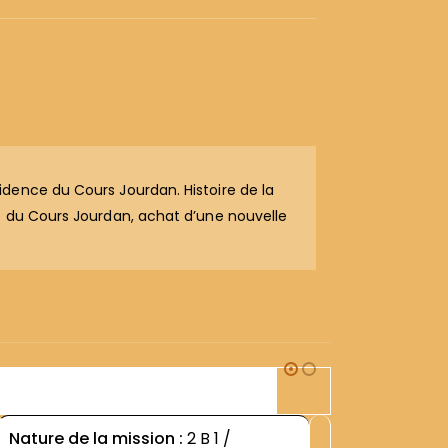
idence du Cours Jourdan. Histoire de la
e du Cours Jourdan, achat d’une nouvelle
2B1
Nature de la mission :
2 B 1 /
Nature d