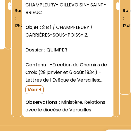
+
+
CHAMPLEURY- GILLEVOISIN- SAINT-
Rang
Ra
BRIEUC
:
:
1252
124
Objet :
2 B 1 / CHAMPFLEURY /
CARRIÈRES-SOUS-POISSY 2.
Dossier :
QUIMPER
Contenu :
-Erection de Chemins de
Croix (29 janvier et 6 août 1934) -
Lettres de l Evêque de Versailles:
prise de contact avec les
Voir +
Franciscains; ordination de clercs
Observations :
Ministère. Relations
étudiants; concession de pouvoirs
avec le diocèse de Versailles
(1934- 1938- 1940- 1948) -Dossier de
l Evêché relatif aux...