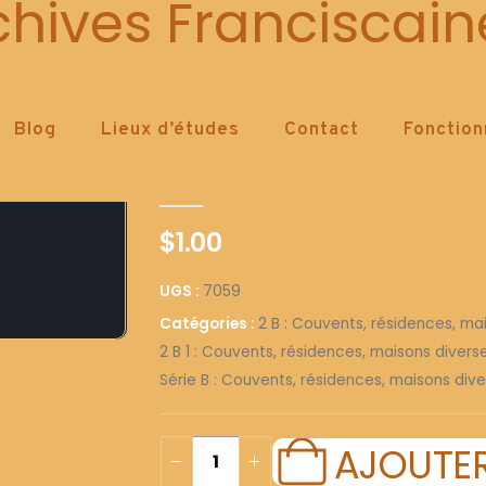
7059
chives Franciscain
Blog
Lieux d’études
Contact
Fonctio
7059
0
out of 5
$
1.00
UGS :
7059
Catégories :
2 B : Couvents, résidences, ma
2 B 1 : Couvents, résidences, maisons diver
Série B : Couvents, résidences, maisons dive
AJOUTER