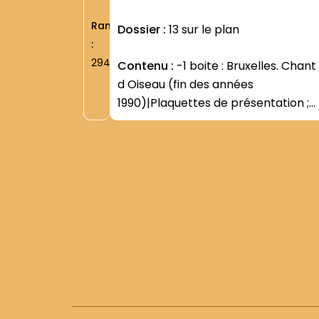
Rang
Dossier :
13 sur le plan
:
2949
Contenu :
-1 boite : Bruxelles. Chant
d Oiseau (fin des années
1990)|Plaquettes de présentation ;
réflexions et projet pour son avenir|