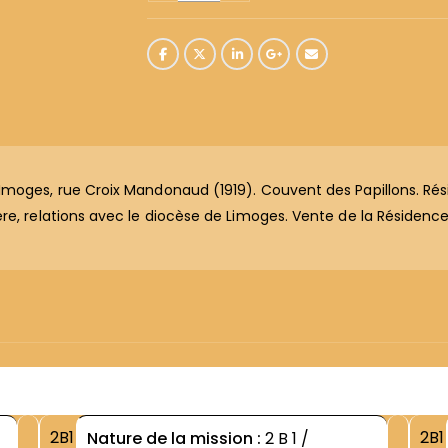
Imoges, rue Croix Mandonaud (1919). Couvent des Papillons. Rés
ère, relations avec le diocèse de Limoges. Vente de la Résidenc
2B1
2B1
Nature de la mission :
2 B 1 /