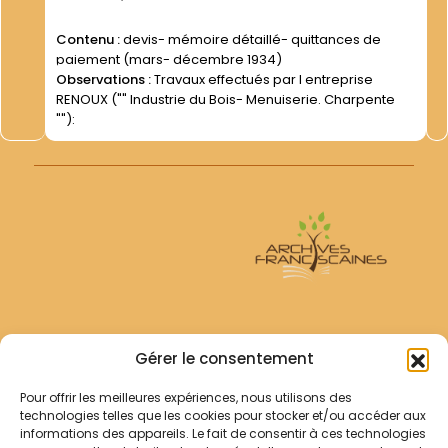
Contenu :
devis- mémoire détaillé- quittances de
paiement (mars- décembre 1934)
Observations :
Travaux effectués par l entreprise
RENOUX ("" Industrie du Bois- Menuiserie. Charpente
""):
Archives Franciscaines
Gérer le consentement
Pour offrir les meilleures expériences, nous utilisons des
RECHERCHER
technologies telles que les cookies pour stocker et/ou accéder aux
Comment chercher ?
informations des appareils. Le fait de consentir à ces technologies