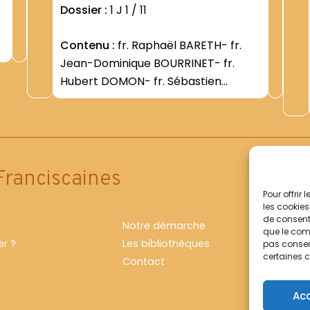
Dossier :
1 J 1 / 11
Contenu :
fr. Raphaël BARETH- fr.
Jean-Dominique BOURRINET- fr.
Hubert DOMON- fr. Sébastien
(Jean-Louis) MERLE- fr. René
QUEMENEUR- fr. Patrick ROBERT- fr.
Damien VORREUX- fr. André-
Jacques VRECK- fr. Romuald
WARLOP.
Franciscaines
Pour offrir
les cookies
de consenti
Notre démarche
que le comp
r ?
Les bibliothèques
pas consent
certaines c
Contact
Ac