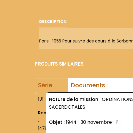
DESCRIPTION
Paris- 1955 Pour suivre des cours à la Sorbonn
PRODUITS SIMILAIRES
Série
Documents
1J1
Nature de la mission :
ORDINATION
SACERDOTALES
Rang
:
Objet :
1944- 30 novembre- ? :
1479