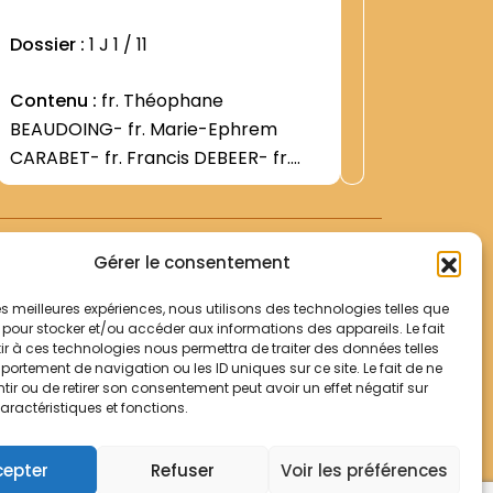
Dossier :
1 J 1 / 11
Contenu :
fr. Théophane
BEAUDOING- fr. Marie-Ephrem
CARABET- fr. Francis DEBEER- fr.
Ernest DUJARDIN.
Gérer le consentement
 les meilleures expériences, nous utilisons des technologies telles que
 pour stocker et/ou accéder aux informations des appareils. Le fait
r à ces technologies nous permettra de traiter des données telles
Votre panier
ortement de navigation ou les ID uniques sur ce site. Le fait de ne
Mentions légales
ir ou de retirer son consentement peut avoir un effet négatif sur
aractéristiques et fonctions.
Politique de cookies
© Archives Franciscaines 2025
cepter
Refuser
Voir les préférences