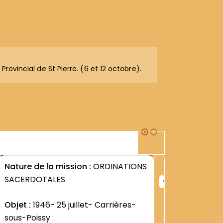
rovincial de St Pierre. (6 et 12 octobre).
1J1
Nature de la mission :
ORDINATIONS
Nature d
+
SACERDOTALES
1863-190
ng
Rang
:
Objet :
1946- 25 juillet- Carrières-
Dossier 
6377
sous-Poissy :