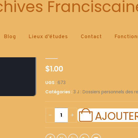
673
chives Franciscain
Blog
Lieux d’études
Contact
Fonctio
673
0
out of 5
$
1.00
UGS :
673
Catégories :
3 J : Dossiers personnels des re
AJOUTER