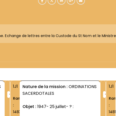
e. Echange de lettres entre la Custode du St Nom et le Ministre P
1J1
1J1
S
Nature de la mission :
ORDINATIONS
+
+
SACERDOTALES
Rang
Ra
:
:
Objet :
1947- 25 juillet- ? :
1483
1481