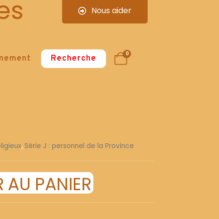
es
Nous aider
0
nnement
Recherche
ligieux
,
Série J : personnel de la Province
 AU PANIER