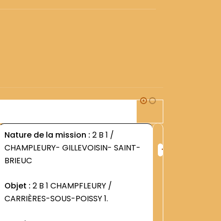
2B1
Nature de la mission :
2 B 1 /
Nature d
+
CHAMPLEURY- GILLEVOISIN- SAINT-
CHAMPLE
ng
Rang
BRIEUC
BRIEUC
:
3
1256
Objet :
2 B 1 CHAMPFLEURY /
Objet :
2
CARRIÈRES-SOUS-POISSY 1.
Dossier 