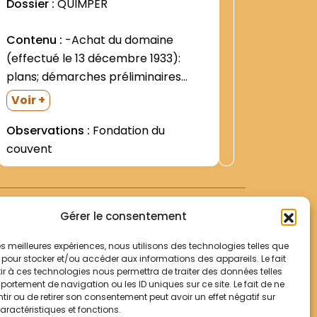
Dossier :
QUIMPER
Contenu
Contenu :
-Achat du domaine
l "" Inve
(effectué le 13 décembre 1933):
Etienne 
plans; démarches préliminaires
juillet 1
Voir +
(juillet - septembre 1933) -
de Gille
Voir +
Observat
Autorisations officielles: =De l
large pa
Observations :
Fondation du
XIXe siè
Evêque de Versailles (29 décembre
d arbres (
couvent
détenteu
1933) =De la Congrégation romaine
et s.d.)
des Religieux (29 janvier 1934-
contresignée le 6 février par le...
Gérer le consentement
 les meilleures expériences, nous utilisons des technologies telles que
 pour stocker et/ou accéder aux informations des appareils. Le fait
r à ces technologies nous permettra de traiter des données telles
Votre panier
ortement de navigation ou les ID uniques sur ce site. Le fait de ne
Mentions légales
ir ou de retirer son consentement peut avoir un effet négatif sur
aractéristiques et fonctions.
Politique de cookies