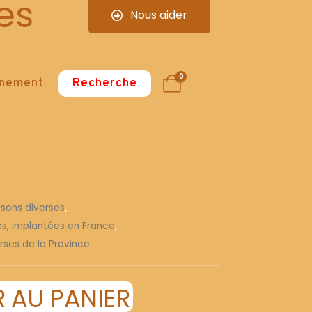
es
Nous aider
0
nnement
Recherche
isons diverses
,
ses, implantées en France
,
rses de la Province
 AU PANIER