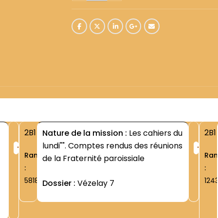
2B1
2B1
Nature de la mission :
Les cahiers du
+
+
lundi"". Comptes rendus des réunions
Rang
Ra
de la Fraternité paroissiale
:
:
5818
124
Dossier :
Vézelay 7