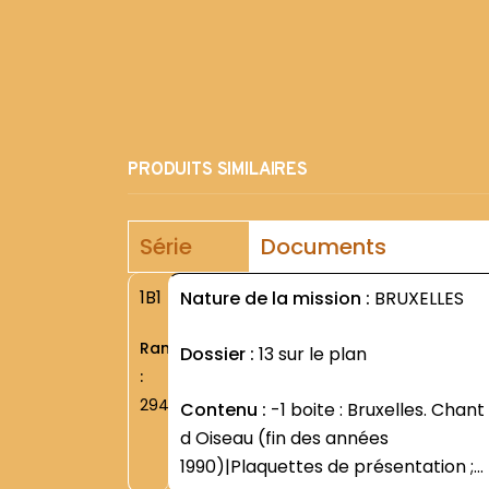
PRODUITS SIMILAIRES
Série
Documents
1B1
Nature de la mission :
BRUXELLES
Rang
Dossier :
13 sur le plan
:
2949
Contenu :
-1 boite : Bruxelles. Chant
d Oiseau (fin des années
1990)|Plaquettes de présentation ;