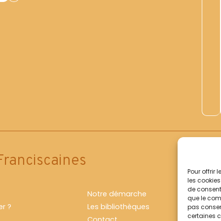
Franciscaines
Pour offrir
les cookies
de consenti
Notre démarche
que le comp
r ?
Les bibliothèques
pas consent
certaines c
Contact