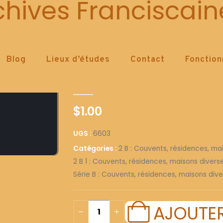
6603
chives Franciscain
Blog
Lieux d’études
Contact
Fonctio
6603
0
out of 5
$
1.00
UGS :
6603
Catégories :
2 B : Couvents, résidences, ma
2 B 1 : Couvents, résidences, maisons diver
Série B : Couvents, résidences, maisons dive
AJOUTER