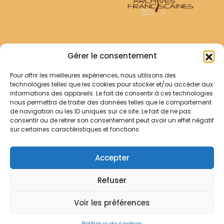
Archives Franciscaines
Gérer le consentement
Pour offrir les meilleures expériences, nous utilisons des
RECHERCHER
technologies telles que les cookies pour stocker et/ou accéder aux
Comment chercher ?
informations des appareils. Le fait de consentir à ces technologies
Les archives
nous permettra de traiter des données telles que le comportement
de navigation ou les ID uniques sur ce site. Le fait de ne pas
consentir ou de retirer son consentement peut avoir un effet négatif
Notre démarche
sur certaines caractéristiques et fonctions.
Les bibliothèques
Contact
Accepter
Votre panier
Refuser
Mentions légales
Politique de cookies
Voir les préférences
© Archives Franciscaines 2025
Politique de cookies