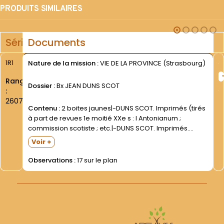
PRODUITS SIMILAIRES
Série
Documents
1R1
Nature de la mission :
VIE DE LA PROVINCE (Strasbourg)
Rang
Dossier :
Bx JEAN DUNS SCOT
:
2607
Contenu :
2 boites jaunes|-DUNS SCOT. Imprimés (tirés
à part de revues 1e moitié XXe s : l Antonianum ;
commission scotiste ; etc.|-DUNS SCOT. Imprimés.
Notes et imprimés du P. I. Freudenreich.|Articles de
Voir +
journaux ; images diverses représentant Duns Scot;
lettre...
Observations :
17 sur le plan