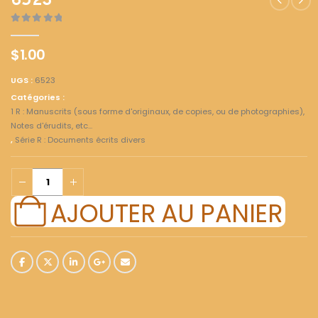
6523
0
out of 5
$
1.00
UGS :
6523
Catégories :
1 R : Manuscrits (sous forme d'originaux, de copies, ou de photographies),
Notes d'érudits, etc...
,
Série R : Documents écrits divers
AJOUTER AU PANIER