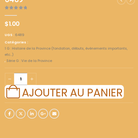
6489
0
out of 5
$
1.00
UGS :
6489
Catégories :
1 G : Histoire de la Province (fondation, débuts, événements importants,
etc...)
,
Série G : Vie de la Province
AJOUTER AU PANIER