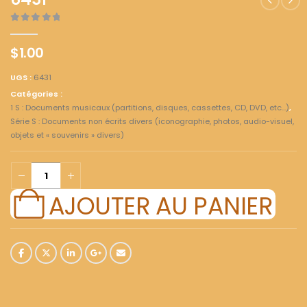
6431
0
out of 5
$
1.00
UGS :
6431
Catégories :
1 S : Documents musicaux (partitions, disques, cassettes, CD, DVD, etc...)
,
Série S : Documents non écrits divers (iconographie, photos, audio-visuel,
objets et « souvenirs » divers)
AJOUTER AU PANIER