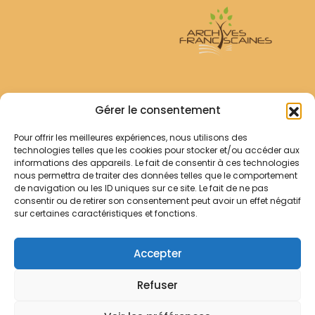
Archives Franciscaines
Gérer le consentement
Pour offrir les meilleures expériences, nous utilisons des
RECHERCHER
technologies telles que les cookies pour stocker et/ou accéder aux
Comment chercher ?
informations des appareils. Le fait de consentir à ces technologies
Les archives
nous permettra de traiter des données telles que le comportement
de navigation ou les ID uniques sur ce site. Le fait de ne pas
consentir ou de retirer son consentement peut avoir un effet négatif
Notre démarche
sur certaines caractéristiques et fonctions.
Les bibliothèques
Contact
Accepter
Votre panier
Refuser
Mentions légales
Politique de cookies