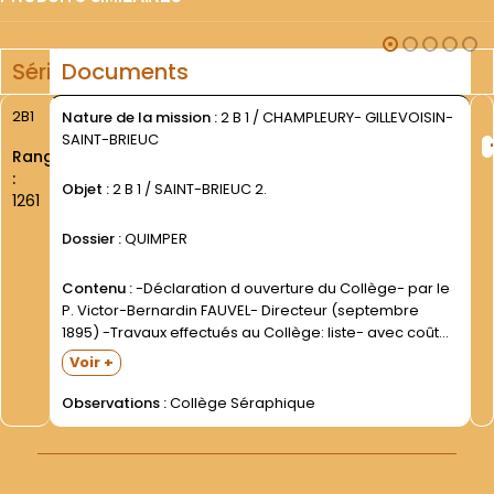
Série
Documents
2B1
Nature de la mission :
2 B 1 / CHAMPLEURY- GILLEVOISIN-
SAINT-BRIEUC
Rang
:
Objet :
2 B 1 / SAINT-BRIEUC 2.
1261
Dossier :
QUIMPER
Contenu :
-Déclaration d ouverture du Collège- par le
P. Victor-Bernardin FAUVEL- Directeur (septembre
1895) -Travaux effectués au Collège: liste- avec coût
de chaque opération (février 1897) -Liste d élèves -
Voir +
Relations avec l Inspection Académique (circulaires
reçues) =Interdiction absolue d employer certains...
Observations :
Collège Séraphique