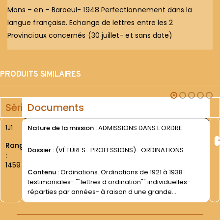
Mons – en – Baroeul- 1948 Perfectionnement dans la
langue française. Echange de lettres entre les 2
Provinciaux concernés (30 juillet- et sans date)
PRODUITS SIMILAIRES
Série
Documents
1J1
Nature de la mission :
ADMISSIONS DANS L ORDRE
Rang
Dossier :
(VÊTURES- PROFESSIONS)- ORDINATIONS
:
1459
Contenu :
Ordinations. Ordinations de 1921 à 1938 :
testimoniales- ""lettres d ordination"" individuelles-
réparties par années- à raison d une grande
enveloppe par année.