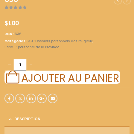
636
0
out of 5
$
1.00
UGS :
636
Catégories :
3 J : Dossiers personnels des religieux
,
Série J : personnel de la Province
AJOUTER AU PANIER
DESCRIPTION