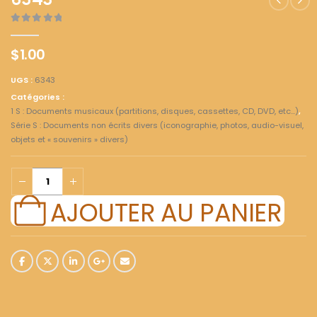
6343
0
out of 5
$
1.00
UGS :
6343
Catégories :
1 S : Documents musicaux (partitions, disques, cassettes, CD, DVD, etc...)
,
Série S : Documents non écrits divers (iconographie, photos, audio-visuel,
objets et « souvenirs » divers)
AJOUTER AU PANIER