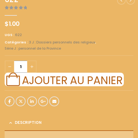
622
0
out of 5
$
1.00
UGS :
622
Catégories :
3 J : Dossiers personnels des religieux
,
Série J : personnel de la Province
AJOUTER AU PANIER
DESCRIPTION