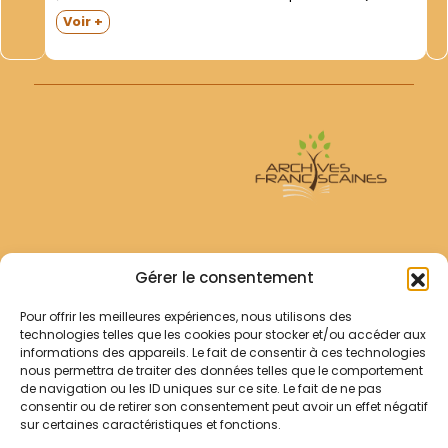
39-40- 41- 42- 43). En fin de registre- deux professions
Voir +
solennelles - celles des frères Jean-Loup DUHAMEAU
(31 octobre 1958) et Pierre-François...
Archives Franciscaines
Gérer le consentement
Pour offrir les meilleures expériences, nous utilisons des
RECHERCHER
technologies telles que les cookies pour stocker et/ou accéder aux
Comment chercher ?
informations des appareils. Le fait de consentir à ces technologies
Les archives
nous permettra de traiter des données telles que le comportement
de navigation ou les ID uniques sur ce site. Le fait de ne pas
consentir ou de retirer son consentement peut avoir un effet négatif
Notre démarche
sur certaines caractéristiques et fonctions.
Les bibliothèques