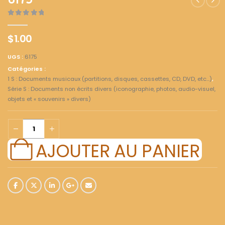
6175
0
out of 5
$
1.00
UGS :
6175
Catégories :
1 S : Documents musicaux (partitions, disques, cassettes, CD, DVD, etc...)
,
Série S : Documents non écrits divers (iconographie, photos, audio-visuel,
objets et « souvenirs » divers)
AJOUTER AU PANIER