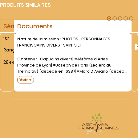
PRODUITS SIMILAIRES
Série
Documents
1S2
Nature de la mission :
PHOTOS- PERSONNAGES
FRANCISCAINS DIVERS- SAINTS ET
Rang
:
Contenu :
-Capucins divers| =Jérôme d Arles-
2844
Province de Lyon| =Joseph de Paris (Leclerc du
Tremblay) (décédé en 1638)| =Marc D Aviano (décédé
en 1681)| =Mathias de Salo (Bellintani) (décédé en 1611)|
Voir +
=Simon "" Dissy "" (d Issy?)- F. laïc (décédé en...