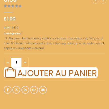
6130
0
out of 5
$
1.00
UGS :
6130
Catégories :
1 S : Documents musicaux (partitions, disques, cassettes, CD, DVD, etc...)
,
Série S : Documents non écrits divers (iconographie, photos, audio-visuel,
objets et « souvenirs » divers)
AJOUTER AU PANIER