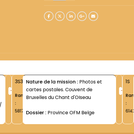
3S3
1S
Nature de la mission :
Photos et
+
+
cartes postales. Couvent de
Rang
Ra
Bruxelles du Chant d'OIseau
:
:
/
5817
614
Dossier :
Province OFM Belge