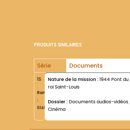
PRODUITS SIMILAIRES
Série
Documents
1S
Nature de la mission :
1944 Pont du
roi Saint-Louis
Rang
:
Dossier :
Documents audios-vidéos 
6140
Cinéma