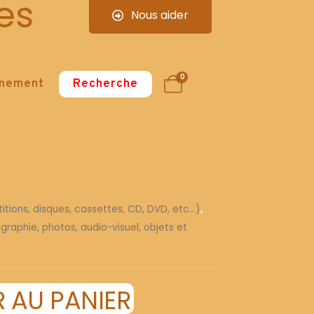
es
Nous aider
0
nnement
Recherche
tions, disques, cassettes, CD, DVD, etc...)
,
graphie, photos, audio-visuel, objets et
 AU PANIER