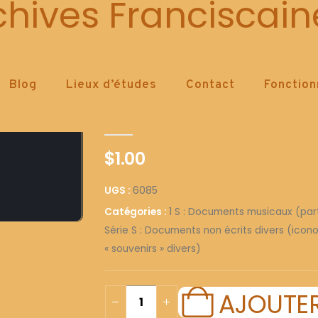
6085
chives Franciscain
Blog
Lieux d’études
Contact
Fonctio
6085
0
out of 5
$
1.00
UGS :
6085
Catégories :
1 S : Documents musicaux (parti
Série S : Documents non écrits divers (icono
« souvenirs » divers)
AJOUTER