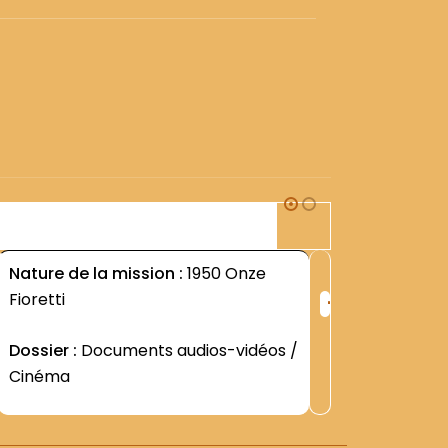
1S3
Nature de la mission :
1950 Onze
Nature d
+
Fioretti
DIVERS-
ng
Rang
:
Dossier :
Documents audios-vidéos /
Dossier 
2
2937
Cinéma
Contenu
Bernardi