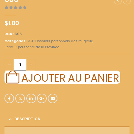
606
0
out of 5
$
1.00
UGS :
606
Catégories :
3 J : Dossiers personnels des religieux
,
Série J : personnel de la Province
AJOUTER AU PANIER
DESCRIPTION