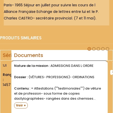
Paris- 1965 Séjour en juillet pour suivre les cours de l
Alliance Française Echange de lettres entre lui et le P.
Charles CASTRO- secrétaire provincial. (7 et 11 mai).
PRODUITS SIMILAIRES
Série
Documents
1J1
Nature de la mission :
ADMISSIONS DANS L ORDRE
Rang
Dossier :
(VÊTURES- PROFESSIONS)- ORDINATIONS
:
1457
Contenu :
= Attestations (""testimoniales"") de vêture
et de profession- sous forme de copies
dactylographiées- rangées dans des chemises
(chaque chemise correspond à une lettre de l
Voir +
alphabet- initiale du nom des Frères concernés;