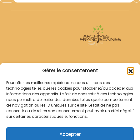
certaines sont dédoublées). Copies réalisées à partir
des...
Archives Franciscaines
Gérer le consentement
Pour offrir les meilleures expériences, nous utilisons des
RECHERCHER
technologies telles que les cookies pour stocker et/ou accéder aux
Comment chercher ?
informations des appareils. Le fait de consentir à ces technologies
Les archives
nous permettra de traiter des données telles que le comportement
de navigation ou les ID uniques sur ce site. Le fait de ne pas
consentir ou de retirer son consentement peut avoir un effet négatif
Notre démarche
sur certaines caractéristiques et fonctions.
Les bibliothèques
Contact
Accepter