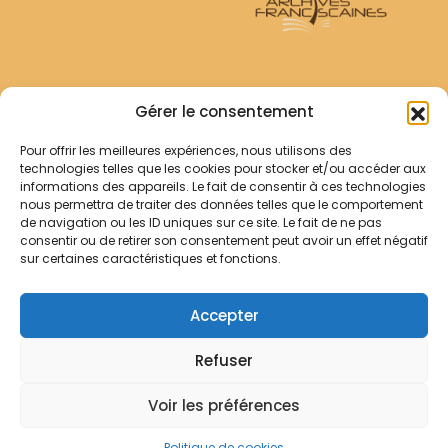
Archives Franciscaines
Gérer le consentement
Pour offrir les meilleures expériences, nous utilisons des
RECHERCHER
technologies telles que les cookies pour stocker et/ou accéder aux
Comment chercher ?
informations des appareils. Le fait de consentir à ces technologies
Les archives
nous permettra de traiter des données telles que le comportement
de navigation ou les ID uniques sur ce site. Le fait de ne pas
consentir ou de retirer son consentement peut avoir un effet négatif
Notre démarche
sur certaines caractéristiques et fonctions.
Les bibliothèques
Contact
Accepter
Votre panier
Refuser
Mentions légales
Politique de cookies
Voir les préférences
© Archives Franciscaines 2025
Politique de cookies