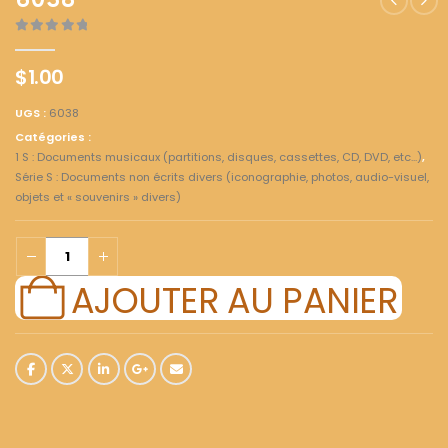
6038
0
out of 5
$
1.00
UGS :
6038
Catégories :
1 S : Documents musicaux (partitions, disques, cassettes, CD, DVD, etc...)
,
Série S : Documents non écrits divers (iconographie, photos, audio-visuel,
objets et « souvenirs » divers)
AJOUTER AU PANIER