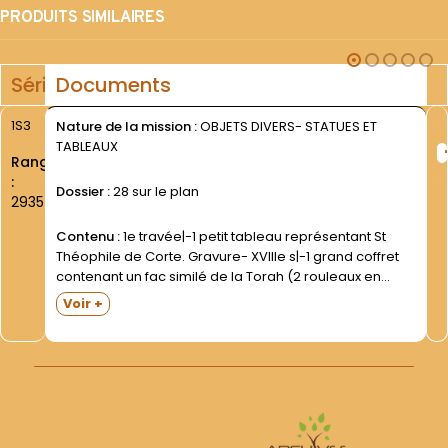
PRODUITS SIMILAIRES
Série
Documents
1S3
Nature de la mission :
OBJETS DIVERS- STATUES ET
TABLEAUX
Rang
:
Dossier :
28 sur le plan
2935
Contenu :
1e travée|-1 petit tableau représentant St
Théophile de Corte. Gravure- XVIIIe s|-1 grand coffret
contenant un fac similé de la Torah (2 rouleaux en
hébreu- masqué par un rideau violet). Offert sans
Voir +
doute à Mgr Augustin Sépinski|-1 grande photo :...