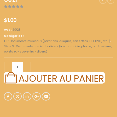
6021
0
out of 5
$
1.00
UGS :
6021
Catégories :
1 S : Documents musicaux (partitions, disques, cassettes, CD, DVD, etc...)
,
Série S : Documents non écrits divers (iconographie, photos, audio-visuel,
objets et « souvenirs » divers)
AJOUTER AU PANIER