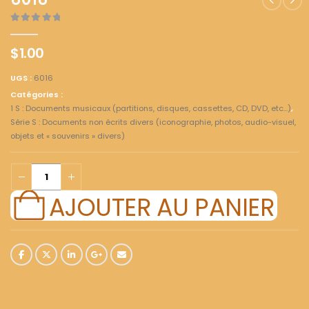
6016
0
out of 5
$
1.00
UGS :
6016
Catégories :
1 S : Documents musicaux (partitions, disques, cassettes, CD, DVD, etc...)
,
Série S : Documents non écrits divers (iconographie, photos, audio-visuel,
objets et « souvenirs » divers)
AJOUTER AU PANIER