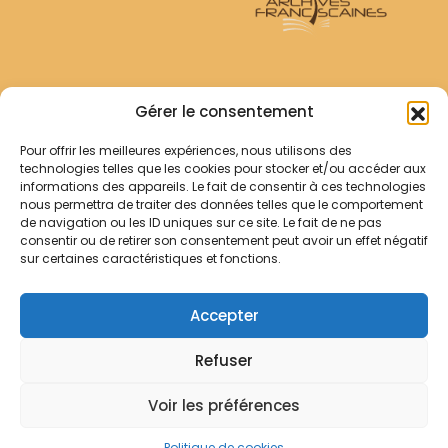
Archives Franciscaines
Gérer le consentement
Pour offrir les meilleures expériences, nous utilisons des
RECHERCHER
technologies telles que les cookies pour stocker et/ou accéder aux
Comment chercher ?
informations des appareils. Le fait de consentir à ces technologies
Les archives
nous permettra de traiter des données telles que le comportement
de navigation ou les ID uniques sur ce site. Le fait de ne pas
consentir ou de retirer son consentement peut avoir un effet négatif
Notre démarche
sur certaines caractéristiques et fonctions.
Les bibliothèques
Contact
Accepter
Votre panier
Refuser
Mentions légales
Politique de cookies
Voir les préférences
© Archives Franciscaines 2025
Politique de cookies