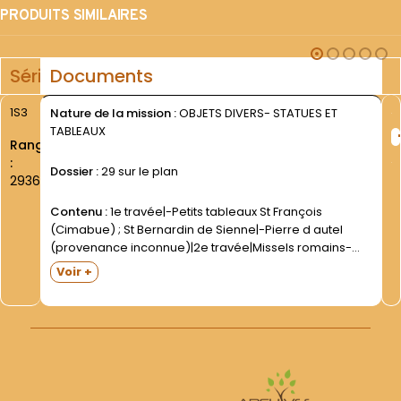
PRODUITS SIMILAIRES
Série
Documents
1S3
Nature de la mission :
OBJETS DIVERS- STATUES ET
TABLEAUX
Rang
:
Dossier :
29 sur le plan
2936
Contenu :
1e travée|-Petits tableaux St François
(Cimabue) ; St Bernardin de Sienne|-Pierre d autel
(provenance inconnue)|2e travée|Missels romains-
Missels romano séraphiques ; Bréviaires romano-
Voir +
séraphiques ; Liturgia horarum. Latin- 1e moitié XXe
s|Martyrologe|Ménologe (plusieurs exemplaires)|3e
travée|Missels et rituels ; bréviaires romano-
séraphiques. 1e...