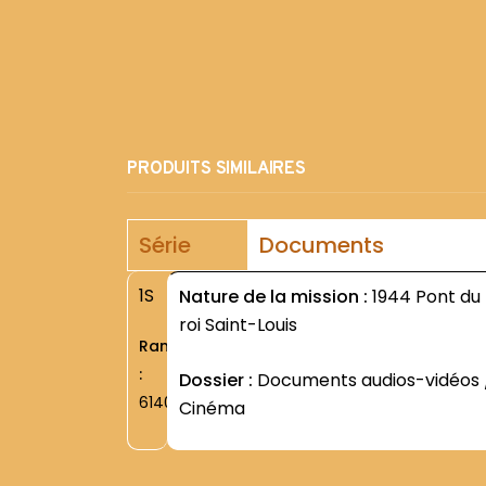
PRODUITS SIMILAIRES
Série
Documents
1S
Nature de la mission :
1944 Pont du
roi Saint-Louis
Rang
:
Dossier :
Documents audios-vidéos 
6140
Cinéma