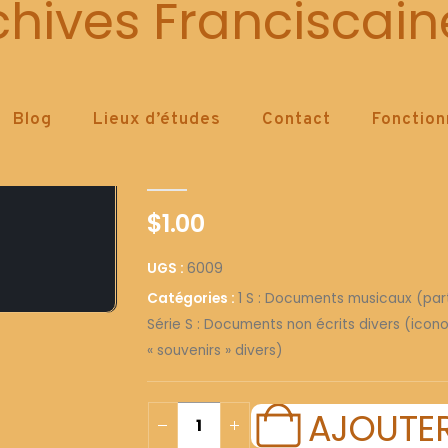
6009
chives Franciscain
Blog
Lieux d’études
Contact
Fonctio
6009
0
out of 5
$
1.00
UGS :
6009
Catégories :
1 S : Documents musicaux (parti
Série S : Documents non écrits divers (icono
« souvenirs » divers)
AJOUTER