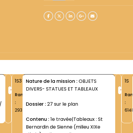
1S3
1S
Nature de la mission :
OBJETS
+
+
DIVERS- STATUES ET TABLEAUX
Rang
Ra
:
:
/
Dossier :
27 sur le plan
2937
614
Contenu :
1e travée|Tableaux : St
Bernardin de Sienne (milieu XIXe