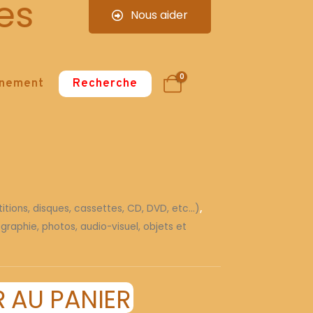
es
Nous aider
0
nnement
Recherche
tions, disques, cassettes, CD, DVD, etc...)
,
graphie, photos, audio-visuel, objets et
 AU PANIER