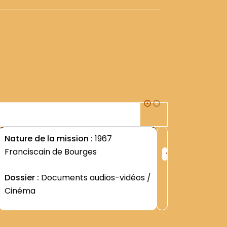
1S
Nature de la mission :
1967
Nature d
+
Franciscain de Bourges
Fioretti
ng
Rang
:
Dossier :
Documents audios-vidéos /
Dossier 
8
6142
Cinéma
Cinéma