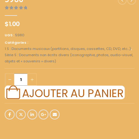
5980
0
out of 5
$
1.00
UGS :
5980
Catégories :
1 S : Documents musicaux (partitions, disques, cassettes, CD, DVD, etc...)
,
Série S : Documents non écrits divers (iconographie, photos, audio-visuel,
objets et « souvenirs » divers)
AJOUTER AU PANIER